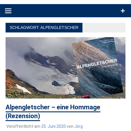
Produkttests und Buchrezensionen. Ein Blog für alle, die gern
draußen sind. In Deutschland und überall!
SCHLAGWORT:
ALPENGLETSCHER
Alpengletscher – eine Hommage
(Rezension)
Veröffentlicht am
25. Juni 2020
von
Jörg