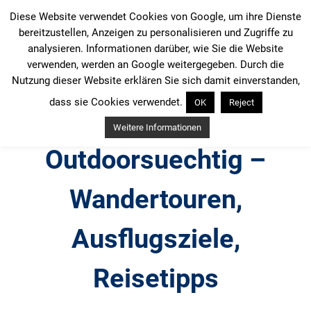
Zum
Diese Website verwendet Cookies von Google, um ihre Dienste
Inhalt
bereitzustellen, Anzeigen zu personalisieren und Zugriffe zu
springen
analysieren. Informationen darüber, wie Sie die Website
verwenden, werden an Google weitergegeben. Durch die
Nutzung dieser Website erklären Sie sich damit einverstanden,
dass sie Cookies verwendet.
OK
Reject
Weitere Informationen
Outdoorsuechtig –
Wandertouren,
Ausflugsziele,
Reisetipps
Outdoor, Wandertouren, Ausflugsziele, Reisetipps,