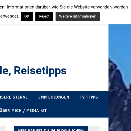
ren. Informationen darüber, wie Sie die Website verwenden, werden
verwendet.
OK
Reject
Weitere Informationen
e, Reisetipps
draußen sind. In Deutschland und überall!
NSERE STERNE
EMPFEHLUNGEN
TV-TIPPS
ÜBER MICH / MEDIA KIT
HIER KANNST DU IM BLOG SUCHEN: