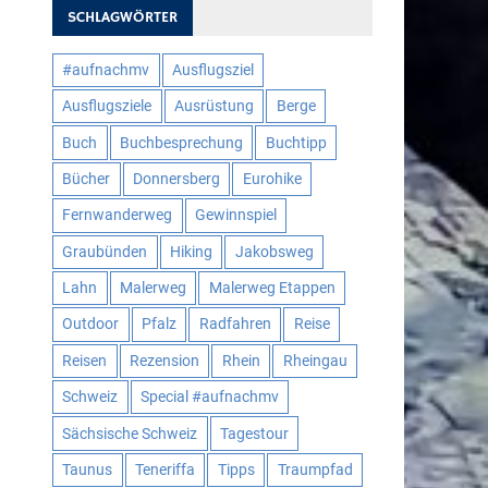
SCHLAGWÖRTER
#aufnachmv
Ausflugsziel
Ausflugsziele
Ausrüstung
Berge
Buch
Buchbesprechung
Buchtipp
Bücher
Donnersberg
Eurohike
Fernwanderweg
Gewinnspiel
Graubünden
Hiking
Jakobsweg
Lahn
Malerweg
Malerweg Etappen
Outdoor
Pfalz
Radfahren
Reise
Reisen
Rezension
Rhein
Rheingau
Schweiz
Special #aufnachmv
Sächsische Schweiz
Tagestour
Taunus
Teneriffa
Tipps
Traumpfad