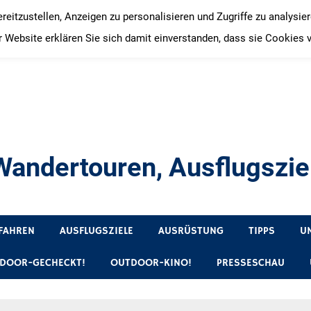
itzustellen, Anzeigen zu personalisieren und Zugriffe zu analysie
 Website erklären Sie sich damit einverstanden, dass sie Cookies 
andertouren, Ausflugsziel
, Produkttests und Buchrezensionen. Ein Blog für alle, die gern 
FAHREN
AUSFLUGSZIELE
AUSRÜSTUNG
TIPPS
U
DOOR-GECHECKT!
OUTDOOR-KINO!
PRESSESCHAU