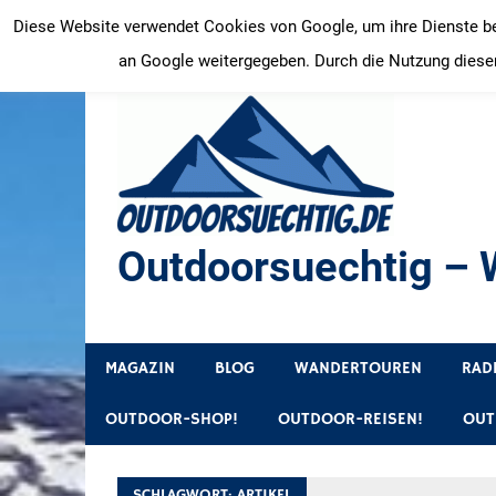
Zum
Diese Website verwendet Cookies von Google, um ihre Dienste bere
Inhalt
an Google weitergegeben. Durch die Nutzung dieser
springen
Outdoorsuechtig – W
Outdoor, Wandertouren, Ausflugsziele, Reisetipps
MAGAZIN
BLOG
WANDERTOUREN
RAD
OUTDOOR-SHOP!
OUTDOOR-REISEN!
OUT
SCHLAGWORT:
ARTIKEL