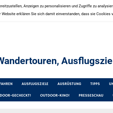
itzustellen, Anzeigen zu personalisieren und Zugriffe zu analysie
 Website erklären Sie sich damit einverstanden, dass sie Cookies 
andertouren, Ausflugsziel
, Produkttests und Buchrezensionen. Ein Blog für alle, die gern 
FAHREN
AUSFLUGSZIELE
AUSRÜSTUNG
TIPPS
U
DOOR-GECHECKT!
OUTDOOR-KINO!
PRESSESCHAU