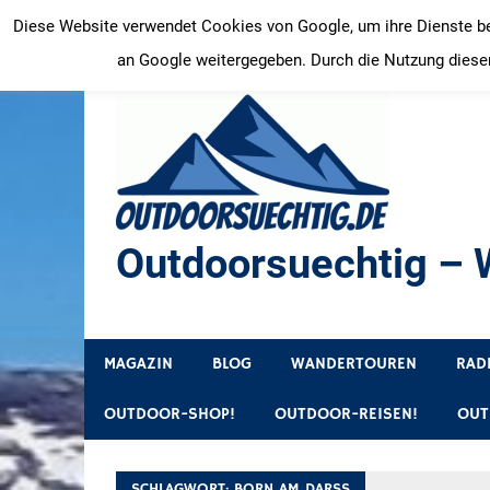
Zum
Diese Website verwendet Cookies von Google, um ihre Dienste bere
Inhalt
an Google weitergegeben. Durch die Nutzung dieser
springen
Outdoorsuechtig – W
Outdoor, Wandertouren, Ausflugsziele, Reisetipps
MAGAZIN
BLOG
WANDERTOUREN
RAD
OUTDOOR-SHOP!
OUTDOOR-REISEN!
OUT
SCHLAGWORT:
BORN AM DARSS