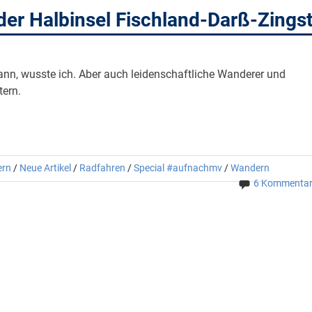
er Halbinsel Fischland-Darß-Zings
nn, wusste ich. Aber auch leidenschaftliche Wanderer und
tern.
ern
/
Neue Artikel
/
Radfahren
/
Special #aufnachmv
/
Wandern
6 Kommenta