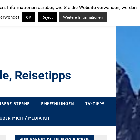
ren. Informationen darüber, wie Sie die Website verwenden, werden
verwendet.
OK
Reject
Weitere Informationen
e, Reisetipps
draußen sind. In Deutschland und überall!
NSERE STERNE
EMPFEHLUNGEN
TV-TIPPS
ÜBER MICH / MEDIA KIT
HIER KANNST DU IM BLOG SUCHEN: