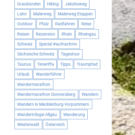
Graubünden
Hiking
Jakobsweg
Lahn
Malerweg
Malerweg Etappen
Outdoor
Pfalz
Radfahren
Reise
Reisen
Rezension
Rhein
Rheingau
Schweiz
Special #aufnachmv
Sächsische Schweiz
Tagestour
Taunus
Teneriffa
Tipps
Traumpfad
Urlaub
Wanderführer
Wandermarathon
Wandermarathon Donnersberg
Wandern
Wandern in Mecklenburg-Vorpommern
Wandertrilogie Allgäu
Wanderung
Westerwald
Österreich