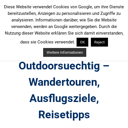
Zum
Diese Website verwendet Cookies von Google, um ihre Dienste
Inhalt
bereitzustellen, Anzeigen zu personalisieren und Zugriffe zu
springen
analysieren. Informationen darüber, wie Sie die Website
verwenden, werden an Google weitergegeben. Durch die
Nutzung dieser Website erklären Sie sich damit einverstanden,
dass sie Cookies verwendet.
OK
Reject
Weitere Informationen
Outdoorsuechtig –
Wandertouren,
Ausflugsziele,
Reisetipps
Outdoor, Wandertouren, Ausflugsziele, Reisetipps,