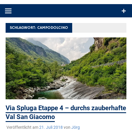
Produkttests und Buchrezensionen. Ein Blog für alle, die gern
draußen sind. In Deutschland und überall!
SCHLAGWORT:
CAMPODOLCINO
Via Spluga Etappe 4 – durchs zauberhafte
Val San Giacomo
Veröffentlicht am
21. Juli 2018
von
Jörg