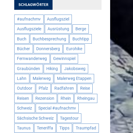
SCHLAGWÖRTER
#aufnachmv
Ausflugsziel
Ausflugsziele
Ausrüstung
Berge
Buch
Buchbesprechung
Buchtipp
Bücher
Donnersberg
Eurohike
Fernwanderweg
Gewinnspiel
Graubünden
Hiking
Jakobsweg
Lahn
Malerweg
Malerweg Etappen
Outdoor
Pfalz
Radfahren
Reise
Reisen
Rezension
Rhein
Rheingau
Schweiz
Special #aufnachmv
Sächsische Schweiz
Tagestour
Taunus
Teneriffa
Tipps
Traumpfad