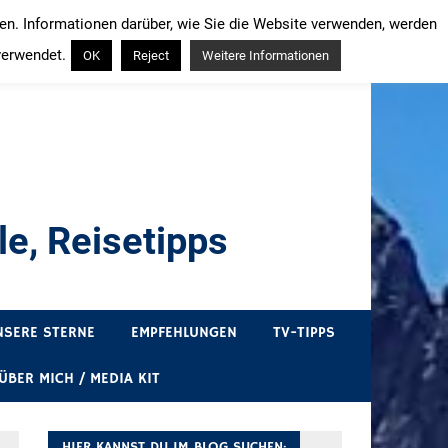
ren. Informationen darüber, wie Sie die Website verwenden, werden
verwendet.
OK
Reject
Weitere Informationen
e, Reisetipps
draußen sind. In Deutschland und überall!
NSERE STERNE
EMPFEHLUNGEN
TV-TIPPS
ÜBER MICH / MEDIA KIT
HIER KANNST DU IM BLOG SUCHEN: