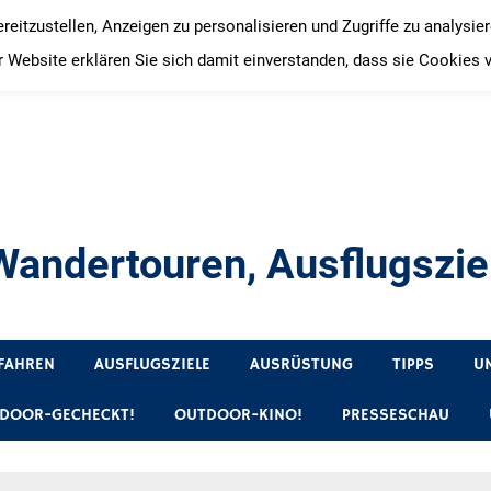
itzustellen, Anzeigen zu personalisieren und Zugriffe zu analysie
 Website erklären Sie sich damit einverstanden, dass sie Cookies 
andertouren, Ausflugsziel
, Produkttests und Buchrezensionen. Ein Blog für alle, die gern 
FAHREN
AUSFLUGSZIELE
AUSRÜSTUNG
TIPPS
U
DOOR-GECHECKT!
OUTDOOR-KINO!
PRESSESCHAU