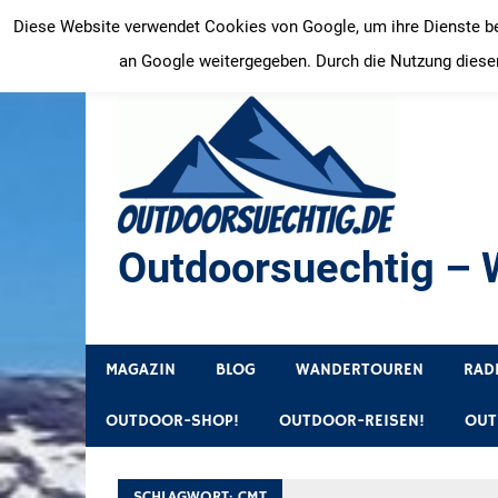
Zum
Diese Website verwendet Cookies von Google, um ihre Dienste bere
Inhalt
an Google weitergegeben. Durch die Nutzung dieser
springen
Outdoorsuechtig – W
Outdoor, Wandertouren, Ausflugsziele, Reisetipps
MAGAZIN
BLOG
WANDERTOUREN
RAD
OUTDOOR-SHOP!
OUTDOOR-REISEN!
OUT
SCHLAGWORT:
CMT