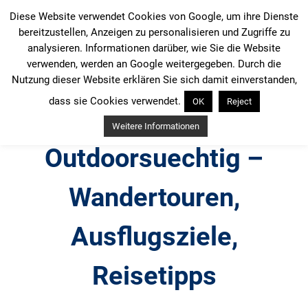
Zum
Diese Website verwendet Cookies von Google, um ihre Dienste
Inhalt
bereitzustellen, Anzeigen zu personalisieren und Zugriffe zu
springen
analysieren. Informationen darüber, wie Sie die Website
verwenden, werden an Google weitergegeben. Durch die
Nutzung dieser Website erklären Sie sich damit einverstanden,
dass sie Cookies verwendet.
OK
Reject
Weitere Informationen
Outdoorsuechtig –
Wandertouren,
Ausflugsziele,
Reisetipps
Outdoor, Wandertouren, Ausflugsziele, Reisetipps,