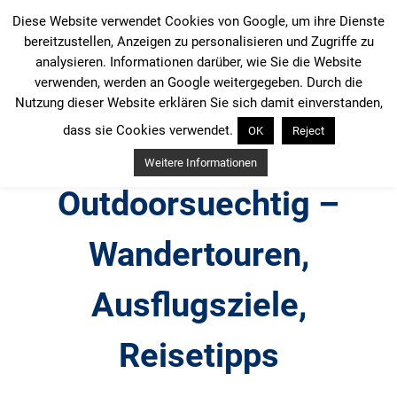
Zum
Diese Website verwendet Cookies von Google, um ihre Dienste
Inhalt
bereitzustellen, Anzeigen zu personalisieren und Zugriffe zu
springen
analysieren. Informationen darüber, wie Sie die Website
verwenden, werden an Google weitergegeben. Durch die
Nutzung dieser Website erklären Sie sich damit einverstanden,
dass sie Cookies verwendet.
OK
Reject
Weitere Informationen
Outdoorsuechtig –
Wandertouren,
Ausflugsziele,
Reisetipps
Outdoor, Wandertouren, Ausflugsziele, Reisetipps,