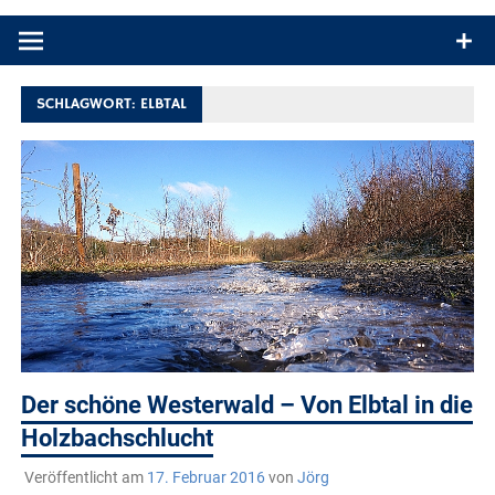
Produkttests und Buchrezensionen. Ein Blog für alle, die gern
draußen sind. In Deutschland und überall!
SCHLAGWORT:
ELBTAL
Der schöne Westerwald – Von Elbtal in die
Holzbachschlucht
Veröffentlicht am
17. Februar 2016
von
Jörg