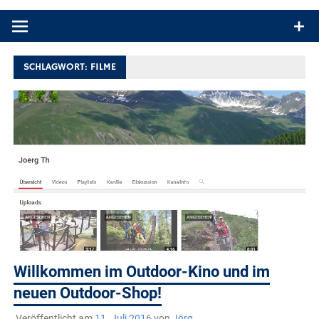
Produkttests und Buchrezensionen. Ein Blog für alle, die gern
draußen sind. In Deutschland und überall!
SCHLAGWORT:
FILME
Willkommen im Outdoor-Kino und im
neuen Outdoor-Shop!
Veröffentlicht am
11. Juli 2016
von
Jörg