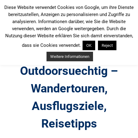
Zum
Diese Website verwendet Cookies von Google, um ihre Dienste
Inhalt
bereitzustellen, Anzeigen zu personalisieren und Zugriffe zu
springen
analysieren. Informationen darüber, wie Sie die Website
verwenden, werden an Google weitergegeben. Durch die
Nutzung dieser Website erklären Sie sich damit einverstanden,
dass sie Cookies verwendet.
OK
Reject
Weitere Informationen
Outdoorsuechtig –
Wandertouren,
Ausflugsziele,
Reisetipps
Outdoor, Wandertouren, Ausflugsziele, Reisetipps,