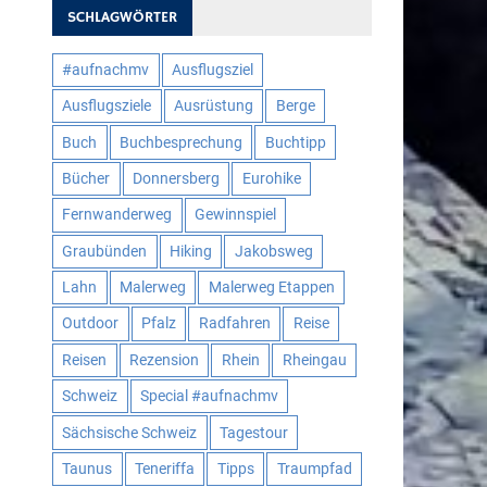
SCHLAGWÖRTER
#aufnachmv
Ausflugsziel
Ausflugsziele
Ausrüstung
Berge
Buch
Buchbesprechung
Buchtipp
Bücher
Donnersberg
Eurohike
Fernwanderweg
Gewinnspiel
Graubünden
Hiking
Jakobsweg
Lahn
Malerweg
Malerweg Etappen
Outdoor
Pfalz
Radfahren
Reise
Reisen
Rezension
Rhein
Rheingau
Schweiz
Special #aufnachmv
Sächsische Schweiz
Tagestour
Taunus
Teneriffa
Tipps
Traumpfad