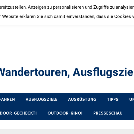
itzustellen, Anzeigen zu personalisieren und Zugriffe zu analysie
 Website erklären Sie sich damit einverstanden, dass sie Cookies 
andertouren, Ausflugsziel
, Produkttests und Buchrezensionen. Ein Blog für alle, die gern 
FAHREN
AUSFLUGSZIELE
AUSRÜSTUNG
TIPPS
U
DOOR-GECHECKT!
OUTDOOR-KINO!
PRESSESCHAU