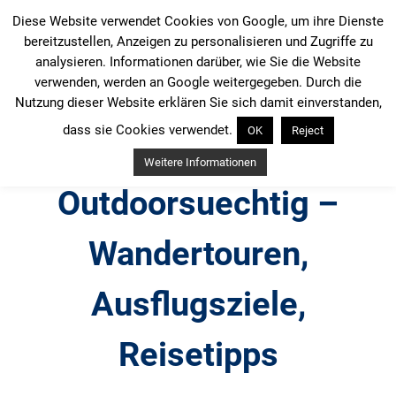
Zum
Diese Website verwendet Cookies von Google, um ihre Dienste
Inhalt
bereitzustellen, Anzeigen zu personalisieren und Zugriffe zu
springen
analysieren. Informationen darüber, wie Sie die Website
verwenden, werden an Google weitergegeben. Durch die
Nutzung dieser Website erklären Sie sich damit einverstanden,
dass sie Cookies verwendet.
OK
Reject
Weitere Informationen
Outdoorsuechtig –
Wandertouren,
Ausflugsziele,
Reisetipps
Outdoor, Wandertouren, Ausflugsziele, Reisetipps,