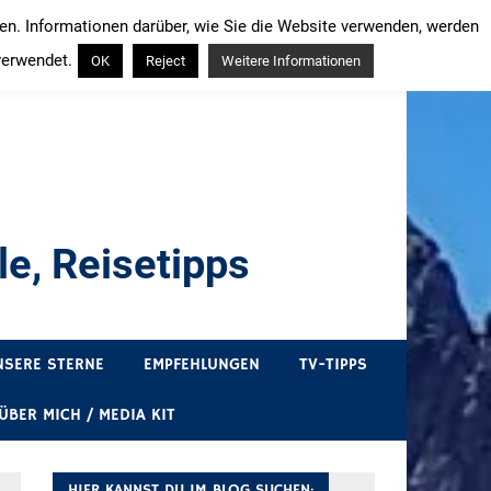
ren. Informationen darüber, wie Sie die Website verwenden, werden
verwendet.
OK
Reject
Weitere Informationen
e, Reisetipps
draußen sind. In Deutschland und überall!
NSERE STERNE
EMPFEHLUNGEN
TV-TIPPS
ÜBER MICH / MEDIA KIT
HIER KANNST DU IM BLOG SUCHEN: