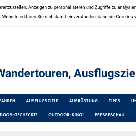
itzustellen, Anzeigen zu personalisieren und Zugriffe zu analysie
 Website erklären Sie sich damit einverstanden, dass sie Cookies 
andertouren, Ausflugsziel
, Produkttests und Buchrezensionen. Ein Blog für alle, die gern 
FAHREN
AUSFLUGSZIELE
AUSRÜSTUNG
TIPPS
U
DOOR-GECHECKT!
OUTDOOR-KINO!
PRESSESCHAU