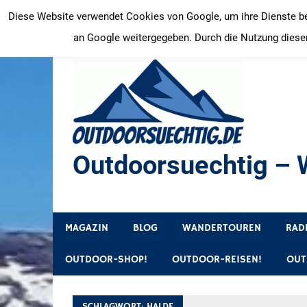
Zum
Diese Website verwendet Cookies von Google, um ihre Dienste bere
Inhalt
an Google weitergegeben. Durch die Nutzung dieser
springen
Outdoorsuechtig – W
Outdoor, Wandertouren, Ausflugsziele, Reisetipps
MAGAZIN
BLOG
WANDERTOUREN
RAD
OUTDOOR-SHOP!
OUTDOOR-REISEN!
OUT
SCHLAGWORT:
HALDE