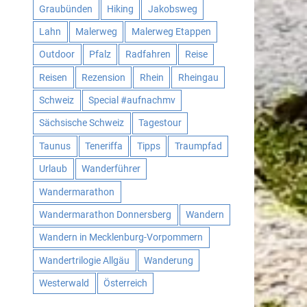
Graubünden
Hiking
Jakobsweg
Lahn
Malerweg
Malerweg Etappen
Outdoor
Pfalz
Radfahren
Reise
Reisen
Rezension
Rhein
Rheingau
Schweiz
Special #aufnachmv
Sächsische Schweiz
Tagestour
Taunus
Teneriffa
Tipps
Traumpfad
Urlaub
Wanderführer
Wandermarathon
Wandermarathon Donnersberg
Wandern
Wandern in Mecklenburg-Vorpommern
Wandertrilogie Allgäu
Wanderung
Westerwald
Österreich