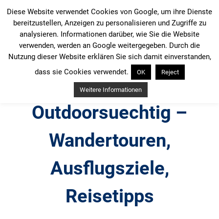
Zum
Diese Website verwendet Cookies von Google, um ihre Dienste
Inhalt
bereitzustellen, Anzeigen zu personalisieren und Zugriffe zu
springen
analysieren. Informationen darüber, wie Sie die Website
verwenden, werden an Google weitergegeben. Durch die
Nutzung dieser Website erklären Sie sich damit einverstanden,
dass sie Cookies verwendet.
OK
Reject
Weitere Informationen
Outdoorsuechtig –
Wandertouren,
Ausflugsziele,
Reisetipps
Outdoor, Wandertouren, Ausflugsziele, Reisetipps,