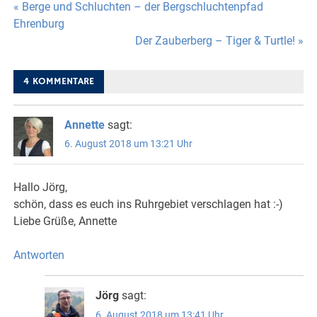
Beitragsnavigation
« Berge und Schluchten – der Bergschluchtenpfad
Ehrenburg
Der Zauberberg – Tiger & Turtle! »
4 KOMMENTARE
Annette
sagt:
6. August 2018 um 13:21 Uhr
Hallo Jörg,
schön, dass es euch ins Ruhrgebiet verschlagen hat :-)
Liebe Grüße, Annette
Antworten
Jörg
sagt:
6. August 2018 um 13:41 Uhr