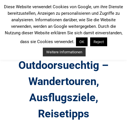
Zum
Diese Website verwendet Cookies von Google, um ihre Dienste
Inhalt
bereitzustellen, Anzeigen zu personalisieren und Zugriffe zu
springen
analysieren. Informationen darüber, wie Sie die Website
verwenden, werden an Google weitergegeben. Durch die
Nutzung dieser Website erklären Sie sich damit einverstanden,
dass sie Cookies verwendet.
OK
Reject
Weitere Informationen
Outdoorsuechtig –
Wandertouren,
Ausflugsziele,
Reisetipps
Outdoor, Wandertouren, Ausflugsziele, Reisetipps,