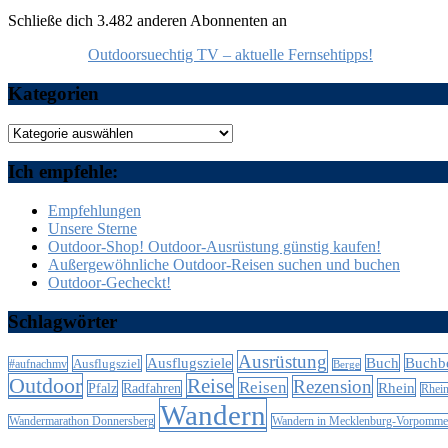
Schließe dich 3.482 anderen Abonnenten an
Outdoorsuechtig TV – aktuelle Fernsehtipps!
Kategorien
Kategorien
Ich empfehle:
Empfehlungen
Unsere Sterne
Outdoor-Shop! Outdoor-Ausrüstung günstig kaufen!
Außergewöhnliche Outdoor-Reisen suchen und buchen
Outdoor-Gecheckt!
Schlagwörter
Ausrüstung
Buchb
Ausflugsziele
Buch
Ausflugsziel
#aufnachmv
Berge
Outdoor
Reise
Rezension
Reisen
Rhein
Pfalz
Radfahren
Rhei
Wandern
Wandern in Mecklenburg-Vorpomme
Wandermarathon Donnersberg