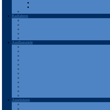
Teneriffa
Katalonien
Türkei
Radfahren
Deutschland
Frankreich
Österreich
Schweiz
Spanien
Ausflugsziele
Eifel
Frankreich
Harz
Odenwald
Rhein
Ruhr
Schweiz
Spanien
Teneriffa
Thüringen
Türkei
Westerwald
Ausrüstung
Android Apps
Bekleidung