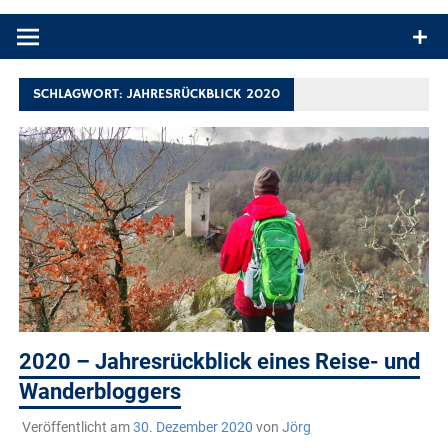
Produkttests und Buchrezensionen. Ein Blog für alle, die gern
draußen sind. In Deutschland und überall!
SCHLAGWORT:
JAHRESRÜCKBLICK 2020
2020 – Jahresrückblick eines Reise- und
Wanderbloggers
Veröffentlicht am
30. Dezember 2020
von
Jörg