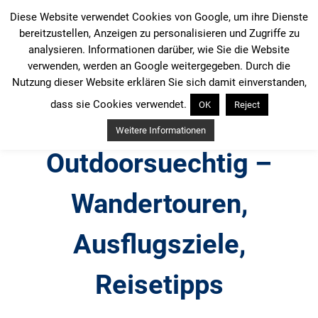
Zum
Diese Website verwendet Cookies von Google, um ihre Dienste
Inhalt
bereitzustellen, Anzeigen zu personalisieren und Zugriffe zu
springen
analysieren. Informationen darüber, wie Sie die Website
verwenden, werden an Google weitergegeben. Durch die
Nutzung dieser Website erklären Sie sich damit einverstanden,
dass sie Cookies verwendet.
OK
Reject
Weitere Informationen
Outdoorsuechtig –
Wandertouren,
Ausflugsziele,
Reisetipps
Outdoor, Wandertouren, Ausflugsziele, Reisetipps,