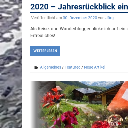
2020 – Jahresrückblick ei
Veröffentlicht am
30. Dezember 2020
von
Jörg
Als Reise- und Wanderblogger blicke ich auf ein 
Erfreuliches!
WEITERLESEN
Allgemeines
/
Featured
/
Neue Artikel