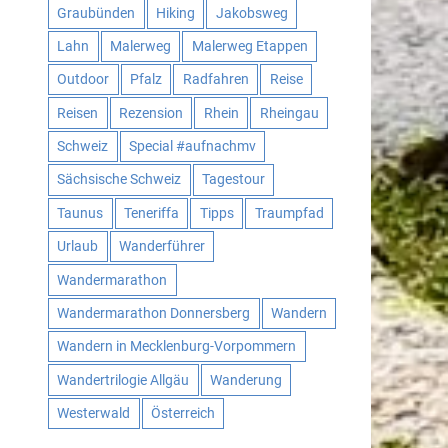
Graubünden
Hiking
Jakobsweg
Lahn
Malerweg
Malerweg Etappen
Outdoor
Pfalz
Radfahren
Reise
Reisen
Rezension
Rhein
Rheingau
Schweiz
Special #aufnachmv
Sächsische Schweiz
Tagestour
Taunus
Teneriffa
Tipps
Traumpfad
Urlaub
Wanderführer
Wandermarathon
Wandermarathon Donnersberg
Wandern
Wandern in Mecklenburg-Vorpommern
Wandertrilogie Allgäu
Wanderung
Westerwald
Österreich