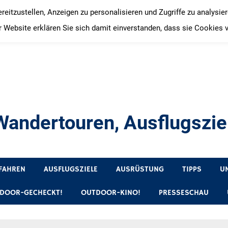
itzustellen, Anzeigen zu personalisieren und Zugriffe zu analysie
 Website erklären Sie sich damit einverstanden, dass sie Cookies 
andertouren, Ausflugsziel
, Produkttests und Buchrezensionen. Ein Blog für alle, die gern 
FAHREN
AUSFLUGSZIELE
AUSRÜSTUNG
TIPPS
U
DOOR-GECHECKT!
OUTDOOR-KINO!
PRESSESCHAU