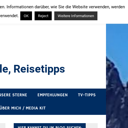
ren. Informationen darüber, wie Sie die Website verwenden, werden
verwendet.
OK
Reject
Weitere Informationen
e, Reisetipps
draußen sind. In Deutschland und überall!
NSERE STERNE
EMPFEHLUNGEN
TV-TIPPS
ÜBER MICH / MEDIA KIT
HIER KANNST DU IM BLOG SUCHEN: