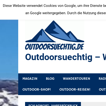
Zum
Diese Website verwendet Cookies von Google, um ihre Dienste bere
Inhalt
an Google weitergegeben. Durch die Nutzung dieser
springen
Outdoorsuechtig – W
Outdoor, Wandertouren, Ausflugsziele, Reisetipps
MAGAZIN
BLOG
WANDERTOUREN
RAD
OUTDOOR-SHOP!
OUTDOOR-REISEN!
OUT
SCHLAGWORT:
JAHRESRÜCKBLICK