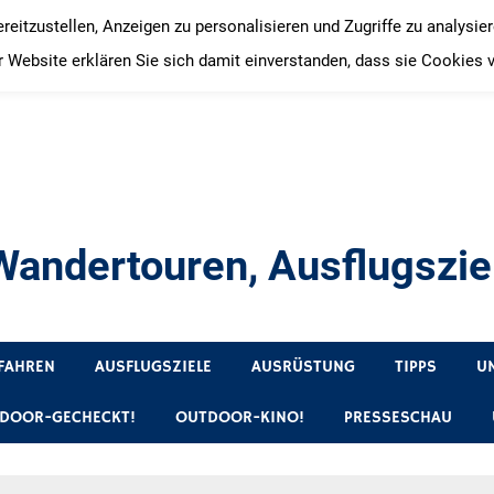
itzustellen, Anzeigen zu personalisieren und Zugriffe zu analysie
 Website erklären Sie sich damit einverstanden, dass sie Cookies 
andertouren, Ausflugsziel
, Produkttests und Buchrezensionen. Ein Blog für alle, die gern 
FAHREN
AUSFLUGSZIELE
AUSRÜSTUNG
TIPPS
U
DOOR-GECHECKT!
OUTDOOR-KINO!
PRESSESCHAU