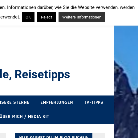
ren. Informationen darüber, wie Sie die Website verwenden, werden
verwendet.
OK
Reject
Weitere Informationen
e, Reisetipps
draußen sind. In Deutschland und überall!
NSERE STERNE
EMPFEHLUNGEN
TV-TIPPS
ÜBER MICH / MEDIA KIT
HIER KANNST DU IM BLOG SUCHEN: