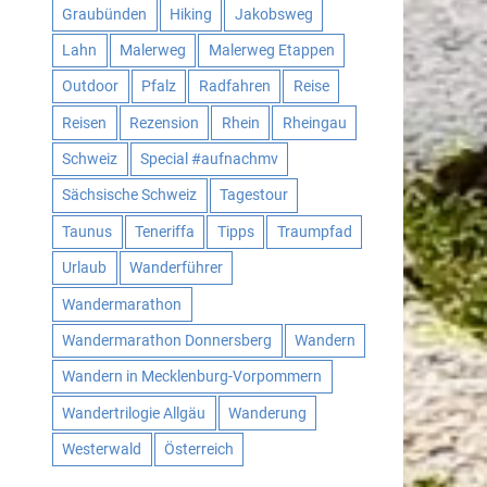
Graubünden
Hiking
Jakobsweg
Lahn
Malerweg
Malerweg Etappen
Outdoor
Pfalz
Radfahren
Reise
Reisen
Rezension
Rhein
Rheingau
Schweiz
Special #aufnachmv
Sächsische Schweiz
Tagestour
Taunus
Teneriffa
Tipps
Traumpfad
Urlaub
Wanderführer
Wandermarathon
Wandermarathon Donnersberg
Wandern
Wandern in Mecklenburg-Vorpommern
Wandertrilogie Allgäu
Wanderung
Westerwald
Österreich