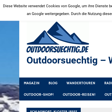
Zum
Diese Website verwendet Cookies von Google, um ihre Dienste bere
Inhalt
an Google weitergegeben. Durch die Nutzung dieser
springen
Outdoorsuechtig – W
Outdoor, Wandertouren, Ausflugsziele, Reisetipps
MAGAZIN
BLOG
WANDERTOUREN
RAD
OUTDOOR-SHOP!
OUTDOOR-REISEN!
OUT
SCHLAGWORT:
KLOSTER IRSEE