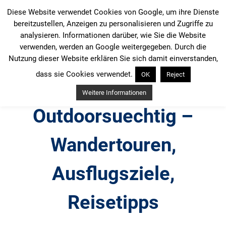
Zum
Diese Website verwendet Cookies von Google, um ihre Dienste
Inhalt
bereitzustellen, Anzeigen zu personalisieren und Zugriffe zu
springen
analysieren. Informationen darüber, wie Sie die Website
verwenden, werden an Google weitergegeben. Durch die
Nutzung dieser Website erklären Sie sich damit einverstanden,
dass sie Cookies verwendet.
OK
Reject
Weitere Informationen
Outdoorsuechtig –
Wandertouren,
Ausflugsziele,
Reisetipps
Outdoor, Wandertouren, Ausflugsziele, Reisetipps,