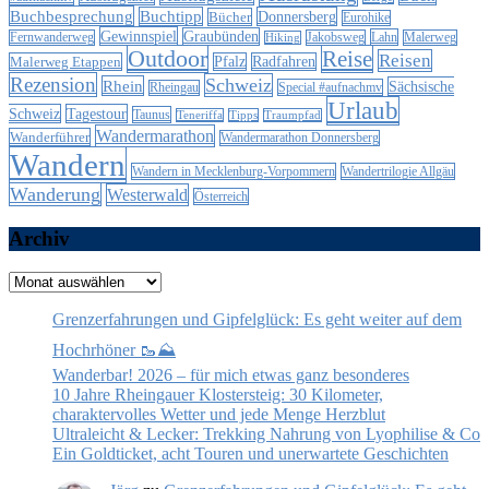
Buchbesprechung
Buchtipp
Donnersberg
Bücher
Eurohike
Gewinnspiel
Graubünden
Lahn
Fernwanderweg
Jakobsweg
Malerweg
Hiking
Outdoor
Reise
Reisen
Malerweg Etappen
Pfalz
Radfahren
Rezension
Schweiz
Rhein
Sächsische
Special #aufnachmv
Rheingau
Urlaub
Schweiz
Tagestour
Taunus
Teneriffa
Tipps
Traumpfad
Wandermarathon
Wanderführer
Wandermarathon Donnersberg
Wandern
Wandern in Mecklenburg-Vorpommern
Wandertrilogie Allgäu
Wanderung
Westerwald
Österreich
Archiv
Archiv
Grenzerfahrungen und Gipfelglück: Es geht weiter auf dem
Hochrhöner 🥾⛰️
Wanderbar! 2026 – für mich etwas ganz besonderes
10 Jahre Rheingauer Klostersteig: 30 Kilometer,
charaktervolles Wetter und jede Menge Herzblut
Ultraleicht & Lecker: Trekking Nahrung von Lyophilise & Co
Ein Goldticket, acht Touren und unerwartete Geschichten