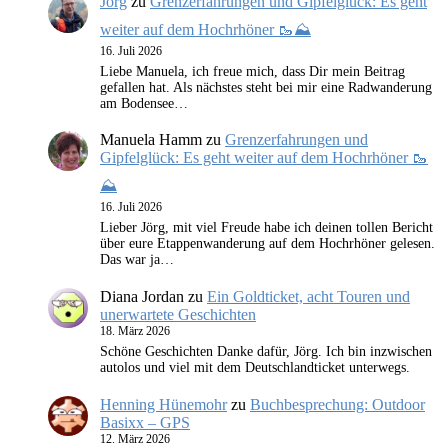
Jörg
zu
Grenzerfahrungen und Gipfelglück: Es geht
weiter auf dem Hochrhöner 🥾⛰️
16. Juli 2026
Liebe Manuela, ich freue mich, dass Dir mein Beitrag
gefallen hat. Als nächstes steht bei mir eine Radwanderung
am Bodensee…
Manuela Hamm
zu
Grenzerfahrungen und
Gipfelglück: Es geht weiter auf dem Hochrhöner 🥾
⛰️
16. Juli 2026
Lieber Jörg, mit viel Freude habe ich deinen tollen Bericht
über eure Etappenwanderung auf dem Hochrhöner gelesen.
Das war ja…
Diana Jordan
zu
Ein Goldticket, acht Touren und
unerwartete Geschichten
18. März 2026
Schöne Geschichten Danke dafür, Jörg. Ich bin inzwischen
autolos und viel mit dem Deutschlandticket unterwegs.
Henning Hünemohr
zu
Buchbesprechung: Outdoor
Basixx – GPS
12. März 2026