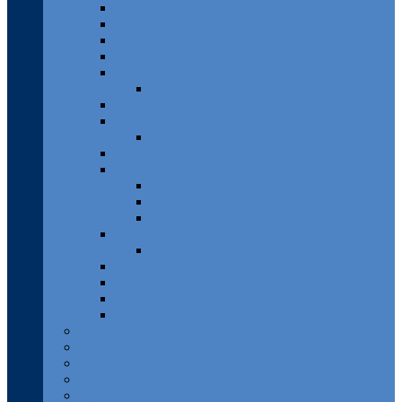
Franken
Fränkische Schweiz
Hamburg
Harz
Hessen
Lahn
Mecklenburg-Vorpommern
Pfalz
Pfälzer Wald
Rheingau
Rhein-Mosel-Eifel
Rheinsteig
Traumpfade
Traumschleifen
Saar-Hunsrück
Traumschleifen
Sächsische Schweiz
Taunus
Westerwald
Solling-Vogler
Luxemburg
Österreich
Rumänien
Schweiz
Spanien