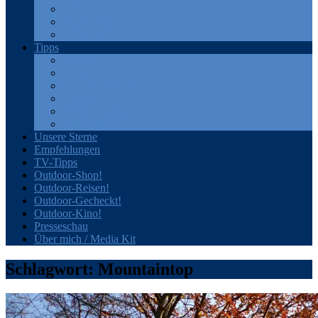
GPS
Rucksäcke
Sonstiges
Tipps
Bücher
Filme
Outdoor-Portale
Produkte
Veranstaltungen
Zeitschriften
Unsere Sterne
Empfehlungen
TV-Tipps
Outdoor-Shop!
Outdoor-Reisen!
Outdoor-Gecheckt!
Outdoor-Kino!
Presseschau
Über mich / Media Kit
Schlagwort:
Mountaintop