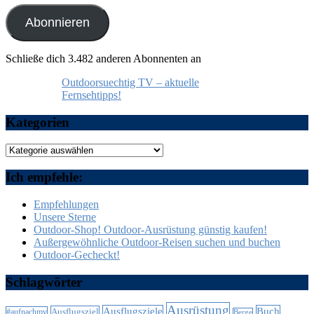
Adresse
Abonnieren
Schließe dich 3.482 anderen Abonnenten an
Outdoorsuechtig TV – aktuelle
Fernsehtipps!
Kategorien
Kategorien
Ich empfehle:
Empfehlungen
Unsere Sterne
Outdoor-Shop! Outdoor-Ausrüstung günstig kaufen!
Außergewöhnliche Outdoor-Reisen suchen und buchen
Outdoor-Gecheckt!
Schlagwörter
Ausrüstung
Ausflugsziele
Buch
Ausflugsziel
#aufnachmv
Berge