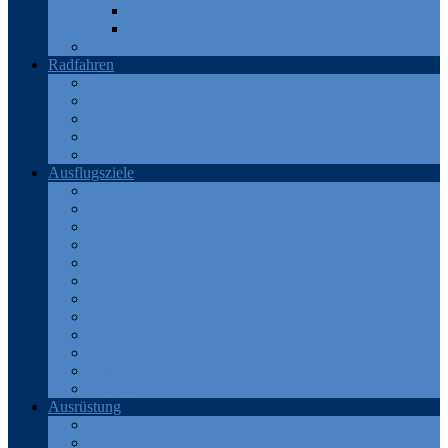
Teneriffa
Katalonien
Türkei
Radfahren
Deutschland
Frankreich
Österreich
Schweiz
Spanien
Ausflugsziele
Eifel
Frankreich
Harz
Odenwald
Rhein
Ruhr
Schweiz
Spanien
Teneriffa
Thüringen
Türkei
Westerwald
Ausrüstung
Android Apps
Bekleidung