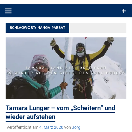
Produkttests und Buchrezensionen. Ein Blog für alle, die gern
draußen sind. In Deutschland und überall!
SCHLAGWORT:
NANGA PARBAT
Tamara Lunger – vom „Scheitern“ und
wieder aufstehen
Veröffentlicht am
4. März 2020
von
Jörg