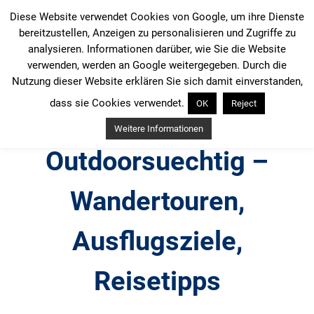
Zum
Diese Website verwendet Cookies von Google, um ihre Dienste
Inhalt
bereitzustellen, Anzeigen zu personalisieren und Zugriffe zu
springen
analysieren. Informationen darüber, wie Sie die Website
verwenden, werden an Google weitergegeben. Durch die
Nutzung dieser Website erklären Sie sich damit einverstanden,
dass sie Cookies verwendet.
OK
Reject
Weitere Informationen
Outdoorsuechtig –
Wandertouren,
Ausflugsziele,
Reisetipps
Outdoor, Wandertouren, Ausflugsziele, Reisetipps,