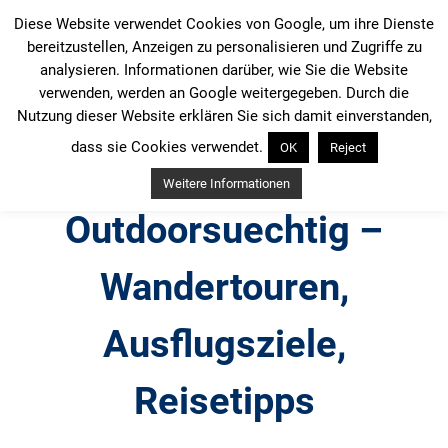
Zum
Diese Website verwendet Cookies von Google, um ihre Dienste
Inhalt
bereitzustellen, Anzeigen zu personalisieren und Zugriffe zu
springen
analysieren. Informationen darüber, wie Sie die Website
verwenden, werden an Google weitergegeben. Durch die
Nutzung dieser Website erklären Sie sich damit einverstanden,
dass sie Cookies verwendet.
OK
Reject
Weitere Informationen
Outdoorsuechtig –
Wandertouren,
Ausflugsziele,
Reisetipps
Outdoor, Wandertouren, Ausflugsziele, Reisetipps,