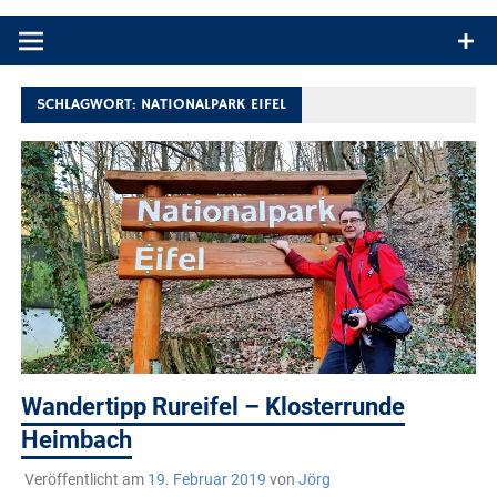
Produkttests und Buchrezensionen. Ein Blog für alle, die gern
draußen sind. In Deutschland und überall!
SCHLAGWORT:
NATIONALPARK EIFEL
Wandertipp Rureifel – Klosterrunde
Heimbach
Veröffentlicht am
19. Februar 2019
von
Jörg