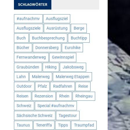
SCHLAGWÖRTER
#aufnachmv
Ausflugsziel
Ausflugsziele
Ausrüstung
Berge
Buch
Buchbesprechung
Buchtipp
Bücher
Donnersberg
Eurohike
Fernwanderweg
Gewinnspiel
Graubünden
Hiking
Jakobsweg
Lahn
Malerweg
Malerweg Etappen
Outdoor
Pfalz
Radfahren
Reise
Reisen
Rezension
Rhein
Rheingau
Schweiz
Special #aufnachmv
Sächsische Schweiz
Tagestour
Taunus
Teneriffa
Tipps
Traumpfad