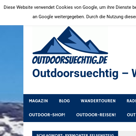
Zum
Diese Website verwendet Cookies von Google, um ihre Dienste bere
Inhalt
an Google weitergegeben. Durch die Nutzung dieser
springen
Outdoorsuechtig – W
Outdoor, Wandertouren, Ausflugsziele, Reisetipps
MAGAZIN
BLOG
WANDERTOUREN
RAD
OUTDOOR-SHOP!
OUTDOOR-REISEN!
OUT
SCHLAGWORT:
PYRMONTER FELSENSTEIG