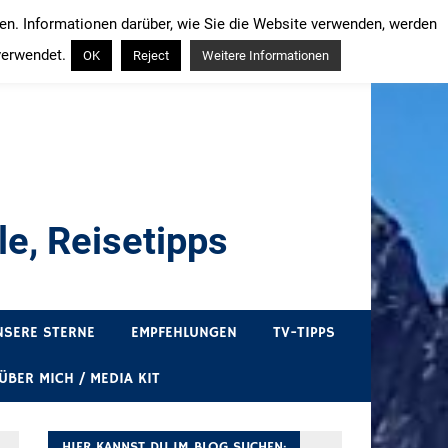
ren. Informationen darüber, wie Sie die Website verwenden, werden
verwendet.
OK
Reject
Weitere Informationen
e, Reisetipps
draußen sind. In Deutschland und überall!
NSERE STERNE
EMPFEHLUNGEN
TV-TIPPS
ÜBER MICH / MEDIA KIT
HIER KANNST DU IM BLOG SUCHEN: