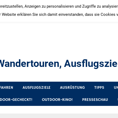
itzustellen, Anzeigen zu personalisieren und Zugriffe zu analysie
 Website erklären Sie sich damit einverstanden, dass sie Cookies 
andertouren, Ausflugsziel
, Produkttests und Buchrezensionen. Ein Blog für alle, die gern 
FAHREN
AUSFLUGSZIELE
AUSRÜSTUNG
TIPPS
U
DOOR-GECHECKT!
OUTDOOR-KINO!
PRESSESCHAU