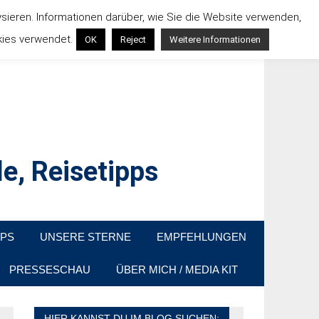
ysieren. Informationen darüber, wie Sie die Website verwenden,
kies verwendet.
OK
Reject
Weitere Informationen
e, Reisetipps
raußen sind. In Deutschland und überall!
PPS
UNSERE STERNE
EMPFEHLUNGEN
PRESSESCHAU
ÜBER MICH / MEDIA KIT
HIER KANNST DU IM BLOG SUCHEN: