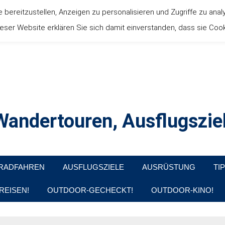
ereitzustellen, Anzeigen zu personalisieren und Zugriffe zu anal
ser Website erklären Sie sich damit einverstanden, dass sie Coo
andertouren, Ausflugsziel
, Produkttests und Buchrezensionen. Ein Blog für alle, die gern d
RADFAHREN
AUSFLUGSZIELE
AUSRÜSTUNG
TI
REISEN!
OUTDOOR-GECHECKT!
OUTDOOR-KINO!