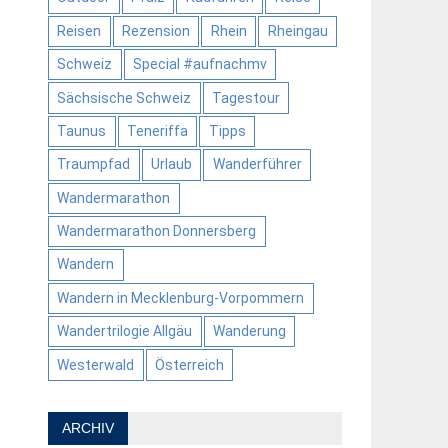
Reisen
Rezension
Rhein
Rheingau
Schweiz
Special #aufnachmv
Sächsische Schweiz
Tagestour
Taunus
Teneriffa
Tipps
Traumpfad
Urlaub
Wanderführer
Wandermarathon
Wandermarathon Donnersberg
Wandern
Wandern in Mecklenburg-Vorpommern
Wandertrilogie Allgäu
Wanderung
Westerwald
Österreich
ARCHIV