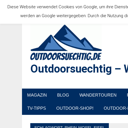
Zum
Diese Website verwendet Cookies von Google, um ihre Dienste b
Inhalt
werden an Google weitergegeben. Durch die Nutzung die
springen
Outdoorsuechtig – W
Outdoor, Wandertouren, Ausflugsziele, Reisetipps
MAGAZIN
BLOG
WANDERTOUREN
TV-TIPPS
OUTDOOR-SHOP!
OUTDOOR-
SCHLAGWORT:
RHEIN-MOSEL-EIFEL