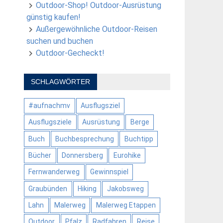
Outdoor-Shop! Outdoor-Ausrüstung
günstig kaufen!
Außergewöhnliche Outdoor-Reisen
suchen und buchen
Outdoor-Gecheckt!
SCHLAGWÖRTER
#aufnachmv
Ausflugsziel
Ausflugsziele
Ausrüstung
Berge
Buch
Buchbesprechung
Buchtipp
Bücher
Donnersberg
Eurohike
Fernwanderweg
Gewinnspiel
Graubünden
Hiking
Jakobsweg
Lahn
Malerweg
Malerweg Etappen
Outdoor
Pfalz
Radfahren
Reise