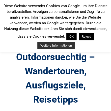
Zum
Diese Website verwendet Cookies von Google, um ihre Dienste
Inhalt
bereitzustellen, Anzeigen zu personalisieren und Zugriffe zu
springen
analysieren. Informationen darüber, wie Sie die Website
verwenden, werden an Google weitergegeben. Durch die
Nutzung dieser Website erklären Sie sich damit einverstanden,
dass sie Cookies verwendet.
OK
Reject
Weitere Informationen
Outdoorsuechtig –
Wandertouren,
Ausflugsziele,
Reisetipps
Outdoor, Wandertouren, Ausflugsziele, Reisetipps,