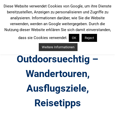
Zum
Diese Website verwendet Cookies von Google, um ihre Dienste
Inhalt
bereitzustellen, Anzeigen zu personalisieren und Zugriffe zu
springen
analysieren. Informationen darüber, wie Sie die Website
verwenden, werden an Google weitergegeben. Durch die
Nutzung dieser Website erklären Sie sich damit einverstanden,
dass sie Cookies verwendet.
OK
Reject
Weitere Informationen
Outdoorsuechtig –
Wandertouren,
Ausflugsziele,
Reisetipps
Outdoor, Wandertouren, Ausflugsziele, Reisetipps,