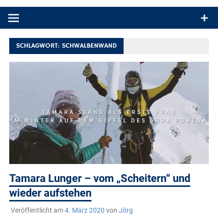
Produkttests und Buchrezensionen. Ein Blog für alle, die gern
draußen sind. In Deutschland und überall!
SCHLAGWORT:
SCHWALBENWAND
Tamara Lunger – vom „Scheitern“ und
wieder aufstehen
Veröffentlicht am
4. März 2020
von
Jörg