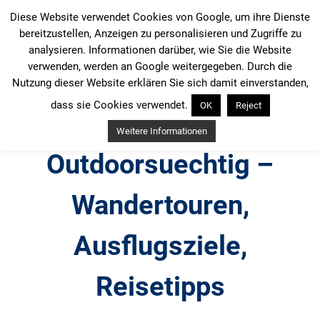
Zum
Diese Website verwendet Cookies von Google, um ihre Dienste
Inhalt
bereitzustellen, Anzeigen zu personalisieren und Zugriffe zu
springen
analysieren. Informationen darüber, wie Sie die Website
verwenden, werden an Google weitergegeben. Durch die
Nutzung dieser Website erklären Sie sich damit einverstanden,
dass sie Cookies verwendet.
OK
Reject
Weitere Informationen
Outdoorsuechtig –
Wandertouren,
Ausflugsziele,
Reisetipps
Outdoor, Wandertouren, Ausflugsziele, Reisetipps,