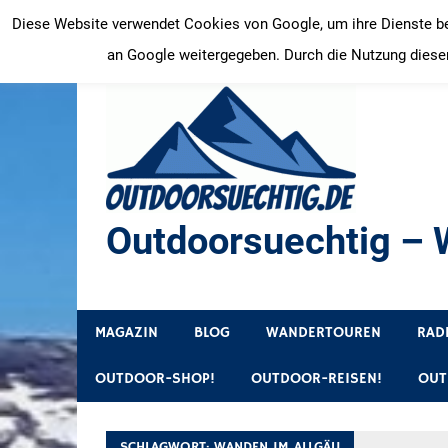
Zum
Diese Website verwendet Cookies von Google, um ihre Dienste bere
Inhalt
an Google weitergegeben. Durch die Nutzung dieser
springen
Outdoorsuechtig – W
Outdoor, Wandertouren, Ausflugsziele, Reisetipps
MAGAZIN
BLOG
WANDERTOUREN
RAD
OUTDOOR-SHOP!
OUTDOOR-REISEN!
OUT
SCHLAGWORT:
WANDEN IM ALLGÄU