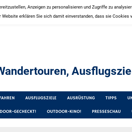
itzustellen, Anzeigen zu personalisieren und Zugriffe zu analysie
 Website erklären Sie sich damit einverstanden, dass sie Cookies 
andertouren, Ausflugsziel
, Produkttests und Buchrezensionen. Ein Blog für alle, die gern 
FAHREN
AUSFLUGSZIELE
AUSRÜSTUNG
TIPPS
U
DOOR-GECHECKT!
OUTDOOR-KINO!
PRESSESCHAU