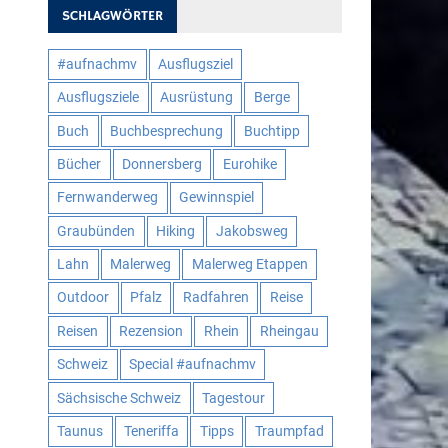
SCHLAGWÖRTER
#aufnachmv
Ausflugsziel
Ausflugsziele
Ausrüstung
Berge
Buch
Buchbesprechung
Buchtipp
Bücher
Donnersberg
Eurohike
Fernwanderweg
Gewinnspiel
Graubünden
Hiking
Jakobsweg
Lahn
Malerweg
Malerweg Etappen
Outdoor
Pfalz
Radfahren
Reise
Reisen
Rezension
Rhein
Rheingau
Schweiz
Special #aufnachmv
Sächsische Schweiz
Tagestour
Taunus
Teneriffa
Tipps
Traumpfad