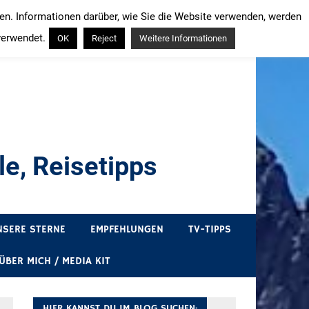
ren. Informationen darüber, wie Sie die Website verwenden, werden
verwendet.
OK
Reject
Weitere Informationen
e, Reisetipps
draußen sind. In Deutschland und überall!
NSERE STERNE
EMPFEHLUNGEN
TV-TIPPS
ÜBER MICH / MEDIA KIT
HIER KANNST DU IM BLOG SUCHEN: