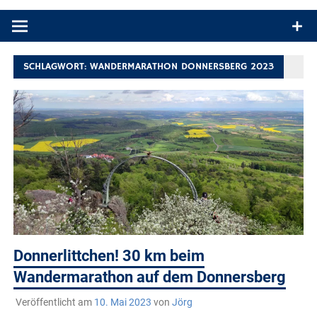
Produkttests und Buchrezensionen. Ein Blog für alle, die gern
draußen sind. In Deutschland und überall!
SCHLAGWORT:
WANDERMARATHON DONNERSBERG 2023
Donnerlittchen! 30 km beim
Wandermarathon auf dem Donnersberg
Veröffentlicht am
10. Mai 2023
von
Jörg