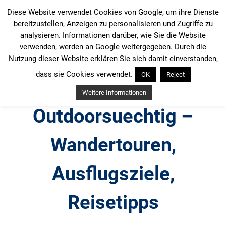
Zum
Diese Website verwendet Cookies von Google, um ihre Dienste
Inhalt
bereitzustellen, Anzeigen zu personalisieren und Zugriffe zu
springen
analysieren. Informationen darüber, wie Sie die Website
verwenden, werden an Google weitergegeben. Durch die
Nutzung dieser Website erklären Sie sich damit einverstanden,
dass sie Cookies verwendet.
OK
Reject
Weitere Informationen
Outdoorsuechtig –
Wandertouren,
Ausflugsziele,
Reisetipps
Outdoor, Wandertouren, Ausflugsziele, Reisetipps,