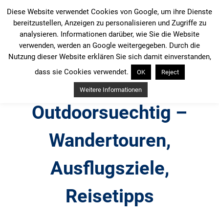
Zum
Diese Website verwendet Cookies von Google, um ihre Dienste
Inhalt
bereitzustellen, Anzeigen zu personalisieren und Zugriffe zu
springen
analysieren. Informationen darüber, wie Sie die Website
verwenden, werden an Google weitergegeben. Durch die
Nutzung dieser Website erklären Sie sich damit einverstanden,
dass sie Cookies verwendet.
OK
Reject
Weitere Informationen
Outdoorsuechtig –
Wandertouren,
Ausflugsziele,
Reisetipps
Outdoor, Wandertouren, Ausflugsziele, Reisetipps,