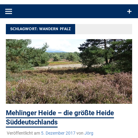
Produkttests und Buchrezensionen. Ein Blog für alle, die gern
draußen sind. In Deutschland und überall!
SCHLAGWORT:
WANDERN PFALZ
Mehlinger Heide – die größte Heide
Süddeutschlands
Veröffentlicht am
5. Dezember 2017
von
Jörg