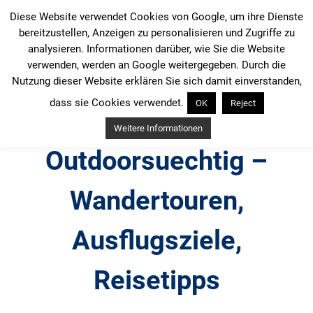
Zum
Diese Website verwendet Cookies von Google, um ihre Dienste
Inhalt
bereitzustellen, Anzeigen zu personalisieren und Zugriffe zu
springen
analysieren. Informationen darüber, wie Sie die Website
verwenden, werden an Google weitergegeben. Durch die
Nutzung dieser Website erklären Sie sich damit einverstanden,
dass sie Cookies verwendet.
OK
Reject
Weitere Informationen
Outdoorsuechtig –
Wandertouren,
Ausflugsziele,
Reisetipps
Outdoor, Wandertouren, Ausflugsziele, Reisetipps,