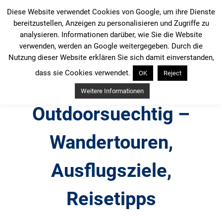
Zum
Diese Website verwendet Cookies von Google, um ihre Dienste
Inhalt
bereitzustellen, Anzeigen zu personalisieren und Zugriffe zu
springen
analysieren. Informationen darüber, wie Sie die Website
verwenden, werden an Google weitergegeben. Durch die
Nutzung dieser Website erklären Sie sich damit einverstanden,
dass sie Cookies verwendet.
OK
Reject
Weitere Informationen
Outdoorsuechtig –
Wandertouren,
Ausflugsziele,
Reisetipps
Outdoor, Wandertouren, Ausflugsziele, Reisetipps,