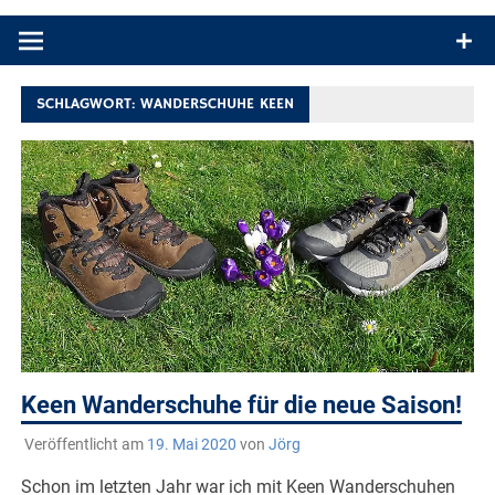
Produkttests und Buchrezensionen. Ein Blog für alle, die gern
draußen sind. In Deutschland und überall!
SCHLAGWORT:
WANDERSCHUHE KEEN
Keen Wanderschuhe für die neue Saison!
Veröffentlicht am
19. Mai 2020
von
Jörg
Schon im letzten Jahr war ich mit Keen Wanderschuhen