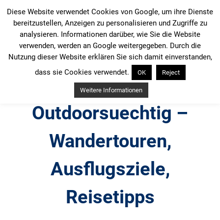
Zum
Diese Website verwendet Cookies von Google, um ihre Dienste
Inhalt
bereitzustellen, Anzeigen zu personalisieren und Zugriffe zu
springen
analysieren. Informationen darüber, wie Sie die Website
verwenden, werden an Google weitergegeben. Durch die
Nutzung dieser Website erklären Sie sich damit einverstanden,
dass sie Cookies verwendet.
OK
Reject
Weitere Informationen
Outdoorsuechtig –
Wandertouren,
Ausflugsziele,
Reisetipps
Outdoor, Wandertouren, Ausflugsziele, Reisetipps,