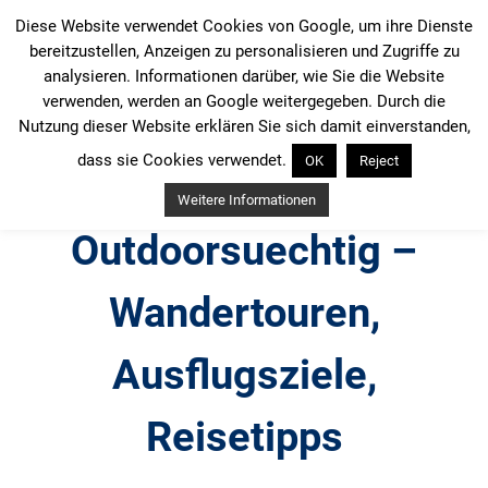
Zum
Diese Website verwendet Cookies von Google, um ihre Dienste
Inhalt
bereitzustellen, Anzeigen zu personalisieren und Zugriffe zu
springen
analysieren. Informationen darüber, wie Sie die Website
verwenden, werden an Google weitergegeben. Durch die
Nutzung dieser Website erklären Sie sich damit einverstanden,
dass sie Cookies verwendet.
OK
Reject
Weitere Informationen
Outdoorsuechtig –
Wandertouren,
Ausflugsziele,
Reisetipps
Outdoor, Wandertouren, Ausflugsziele, Reisetipps,