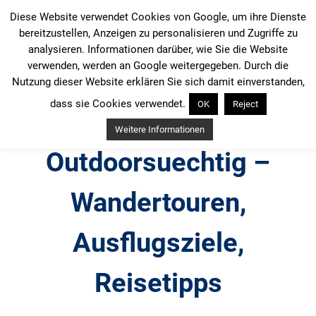
Zum
Diese Website verwendet Cookies von Google, um ihre Dienste
Inhalt
bereitzustellen, Anzeigen zu personalisieren und Zugriffe zu
springen
analysieren. Informationen darüber, wie Sie die Website
verwenden, werden an Google weitergegeben. Durch die
Nutzung dieser Website erklären Sie sich damit einverstanden,
dass sie Cookies verwendet.
OK
Reject
Weitere Informationen
Outdoorsuechtig –
Wandertouren,
Ausflugsziele,
Reisetipps
Outdoor, Wandertouren, Ausflugsziele, Reisetipps,