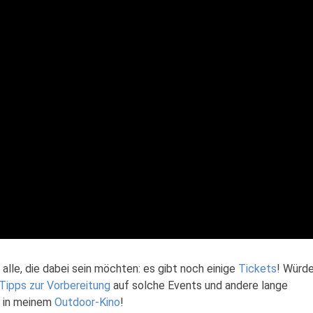
 alle, die dabei sein möchten: es gibt noch einige
Tickets
! Würd
Tipps zur Vorbereitung
auf solche Events und andere lange
r in meinem
Outdoor-Kino
!