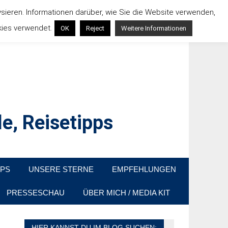
ysieren. Informationen darüber, wie Sie die Website verwenden,
kies verwendet.
OK
Reject
Weitere Informationen
e, Reisetipps
raußen sind. In Deutschland und überall!
PPS
UNSERE STERNE
EMPFEHLUNGEN
PRESSESCHAU
ÜBER MICH / MEDIA KIT
HIER KANNST DU IM BLOG SUCHEN: