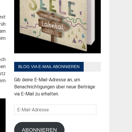
mit
rüh
 am
eim
och
ben
BLOG VIA E-MAIL ABONNIEREN
utz
Gib deine E-Mail-Adresse an, um
ern
Benachrichtigungen über neue Beiträge
via E-Mail zu erhalten.
E-
Mail-
Adresse
ABONNIEREN