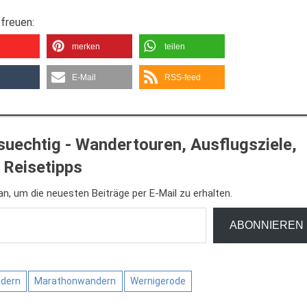
freuen:
merken
teilen
E-Mail
RSS-feed
uechtig - Wandertouren, Ausflugsziele,
Reisetipps
n, um die neuesten Beiträge per E-Mail zu erhalten.
ABONNIEREN
dern
Marathonwandern
Wernigerode