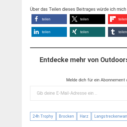
Über das Teilen dieses Beitrages würde ich mich 
teilen
teilen
teilen
teilen
teilen
teilen
Entdecke mehr von Outdoors
Melde dich für ein Abonnement a
Gib deine E-Mail-Adresse ein ...
24h Trophy
Brocken
Harz
Langstreckenwan