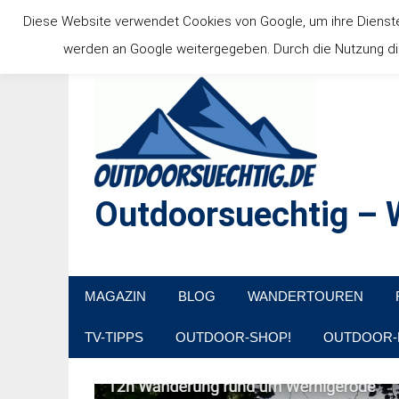
Zum
Diese Website verwendet Cookies von Google, um ihre Dienste b
Inhalt
werden an Google weitergegeben. Durch die Nutzung die
springen
Outdoorsuechtig – W
Outdoor, Wandertouren, Ausflugsziele, Reisetipps
MAGAZIN
BLOG
WANDERTOUREN
TV-TIPPS
OUTDOOR-SHOP!
OUTDOOR-