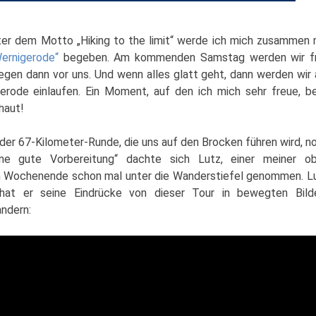
nter dem Motto „Hiking to the limit“ werde ich mich zusammen 
ernigerode“
begeben. Am kommenden Samstag werden wir f
iegen dann vor uns. Und wenn alles glatt geht, dann werden wir
rode einlaufen. Ein Moment, auf den ich mich sehr freue, b
haut!
 der 67-Kilometer-Runde, die uns auf den Brocken führen wird, n
ne gute Vorbereitung“ dachte sich Lutz, einer meiner o
m Wochenende schon mal unter die Wanderstiefel genommen. L
h hat er seine Eindrücke von dieser Tour in bewegten Bild
andern: