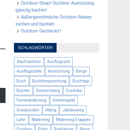
Outdoor-Shop! Outdoor-Ausrüstung
günstig kaufen!
Außergewöhnliche Outdoor-Reisen
suchen und buchen
Outdoor-Gecheckt!
SCHLAGWÖRTER
#aufnachmv
Ausflugsziel
Ausflugsziele
Ausrüstung
Berge
Buch
Buchbesprechung
Buchtipp
Bücher
Donnersberg
Eurohike
Fernwanderweg
Gewinnspiel
Graubünden
Hiking
Jakobsweg
Lahn
Malerweg
Malerweg Etappen
Outdoor
Pfalz
Radfahren
Reise