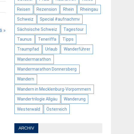
Reisen
Rezension
Rhein
Rheingau
Schweiz
Special #aufnachmv
Sächsische Schweiz
Tagestour
i »
Taunus
Teneriffa
Tipps
Traumpfad
Urlaub
Wanderführer
Wandermarathon
Wandermarathon Donnersberg
Wandern
Wandern in Mecklenburg-Vorpommern
Wandertrilogie Allgäu
Wanderung
Westerwald
Österreich
ARCHIV