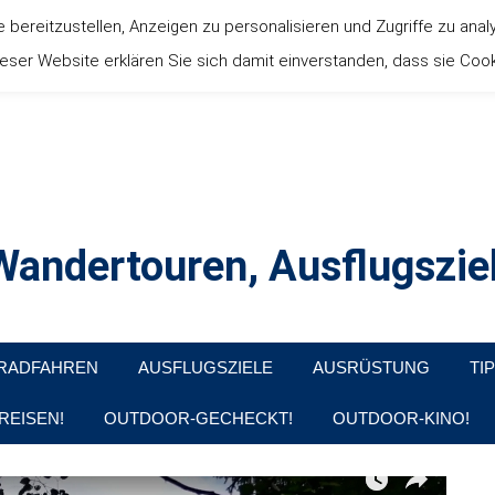
ereitzustellen, Anzeigen zu personalisieren und Zugriffe zu anal
ser Website erklären Sie sich damit einverstanden, dass sie Coo
andertouren, Ausflugsziel
, Produkttests und Buchrezensionen. Ein Blog für alle, die gern d
RADFAHREN
AUSFLUGSZIELE
AUSRÜSTUNG
TI
REISEN!
OUTDOOR-GECHECKT!
OUTDOOR-KINO!