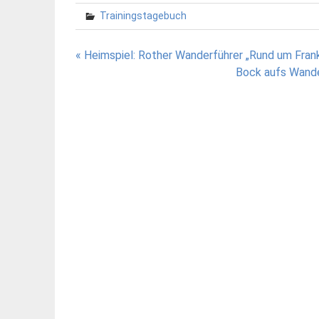
Trainingstagebuch
Beitragsnavigation
« Heimspiel: Rother Wanderführer „Rund um Frank
Bock aufs Wande