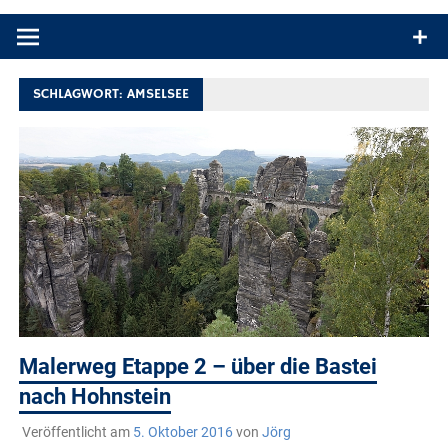
Produkttests und Buchrezensionen. Ein Blog für alle, die gern
draußen sind. In Deutschland und überall!
SCHLAGWORT:
AMSELSEE
Malerweg Etappe 2 – über die Bastei
nach Hohnstein
Veröffentlicht am
5. Oktober 2016
von
Jörg