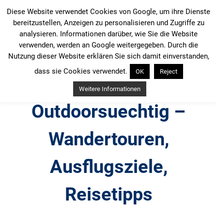
Zum
Diese Website verwendet Cookies von Google, um ihre Dienste
Inhalt
bereitzustellen, Anzeigen zu personalisieren und Zugriffe zu
springen
analysieren. Informationen darüber, wie Sie die Website
verwenden, werden an Google weitergegeben. Durch die
Nutzung dieser Website erklären Sie sich damit einverstanden,
dass sie Cookies verwendet.
OK
Reject
Weitere Informationen
Outdoorsuechtig –
Wandertouren,
Ausflugsziele,
Reisetipps
Outdoor, Wandertouren, Ausflugsziele, Reisetipps,