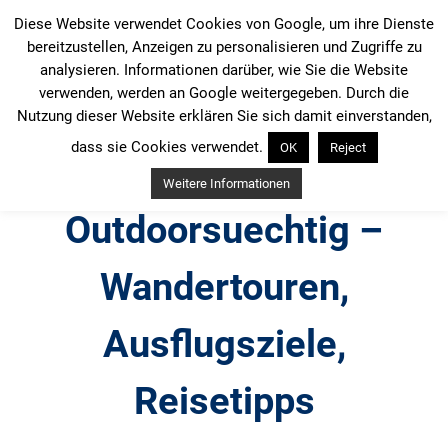
Zum
Diese Website verwendet Cookies von Google, um ihre Dienste
Inhalt
bereitzustellen, Anzeigen zu personalisieren und Zugriffe zu
springen
analysieren. Informationen darüber, wie Sie die Website
verwenden, werden an Google weitergegeben. Durch die
Nutzung dieser Website erklären Sie sich damit einverstanden,
dass sie Cookies verwendet.
OK
Reject
Weitere Informationen
Outdoorsuechtig –
Wandertouren,
Ausflugsziele,
Reisetipps
Outdoor, Wandertouren, Ausflugsziele, Reisetipps,