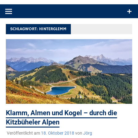
Produkttests und Buchrezensionen. Ein Blog für alle, die gern
draußen sind. In Deutschland und überall!
SCHLAGWORT:
HINTERGLEMM
Klamm, Almen und Kogel – durch die
Kitzbüheler Alpen
Veröffentlicht am
18. Oktober 2018
von
Jörg