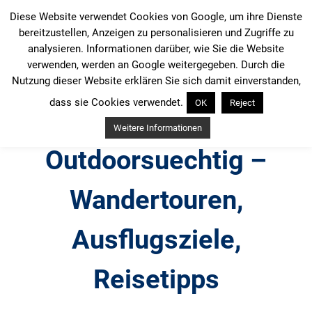
Zum
Diese Website verwendet Cookies von Google, um ihre Dienste
Inhalt
bereitzustellen, Anzeigen zu personalisieren und Zugriffe zu
springen
analysieren. Informationen darüber, wie Sie die Website
verwenden, werden an Google weitergegeben. Durch die
Nutzung dieser Website erklären Sie sich damit einverstanden,
dass sie Cookies verwendet.
OK
Reject
Weitere Informationen
Outdoorsuechtig –
Wandertouren,
Ausflugsziele,
Reisetipps
Outdoor, Wandertouren, Ausflugsziele, Reisetipps,