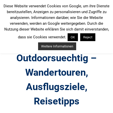
Zum
Diese Website verwendet Cookies von Google, um ihre Dienste
Inhalt
bereitzustellen, Anzeigen zu personalisieren und Zugriffe zu
springen
analysieren. Informationen darüber, wie Sie die Website
verwenden, werden an Google weitergegeben. Durch die
Nutzung dieser Website erklären Sie sich damit einverstanden,
dass sie Cookies verwendet.
OK
Reject
Weitere Informationen
Outdoorsuechtig –
Wandertouren,
Ausflugsziele,
Reisetipps
Outdoor, Wandertouren, Ausflugsziele, Reisetipps,