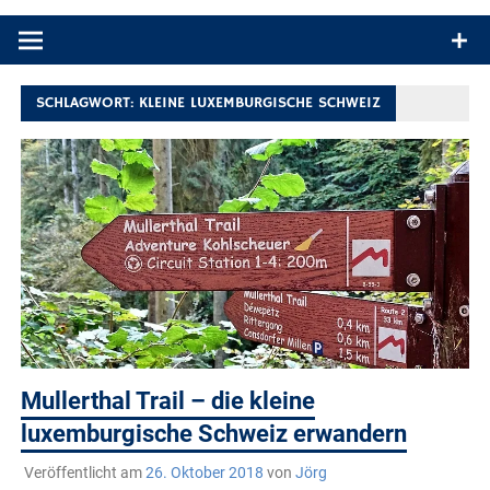
Produkttests und Buchrezensionen. Ein Blog für alle, die gern
draußen sind. In Deutschland und überall!
SCHLAGWORT:
KLEINE LUXEMBURGISCHE SCHWEIZ
Mullerthal Trail – die kleine
luxemburgische Schweiz erwandern
Veröffentlicht am
26. Oktober 2018
von
Jörg