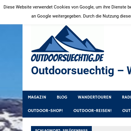
Zum
Diese Website verwendet Cookies von Google, um ihre Dienste bere
Inhalt
an Google weitergegeben. Durch die Nutzung dieser
springen
Outdoorsuechtig – W
Outdoor, Wandertouren, Ausflugsziele, Reisetipps
MAGAZIN
BLOG
WANDERTOUREN
RAD
OUTDOOR-SHOP!
OUTDOOR-REISEN!
OUT
SCHLAGWORT:
SPLÜGENPASS