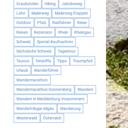
Graubünden
Hiking
Jakobsweg
Lahn
Malerweg
Malerweg Etappen
Outdoor
Pfalz
Radfahren
Reise
Reisen
Rezension
Rhein
Rheingau
Schweiz
Special #aufnachmv
Sächsische Schweiz
Tagestour
Taunus
Teneriffa
Tipps
Traumpfad
Urlaub
Wanderführer
Wandermarathon
Wandermarathon Donnersberg
Wandern
Wandern in Mecklenburg-Vorpommern
Wandertrilogie Allgäu
Wanderung
Westerwald
Österreich