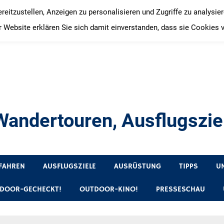
itzustellen, Anzeigen zu personalisieren und Zugriffe zu analysie
 Website erklären Sie sich damit einverstanden, dass sie Cookies 
andertouren, Ausflugsziel
, Produkttests und Buchrezensionen. Ein Blog für alle, die gern 
FAHREN
AUSFLUGSZIELE
AUSRÜSTUNG
TIPPS
U
DOOR-GECHECKT!
OUTDOOR-KINO!
PRESSESCHAU