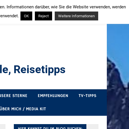
ren. Informationen darüber, wie Sie die Website verwenden, werden
verwendet.
OK
Reject
Weitere Informationen
e, Reisetipps
draußen sind. In Deutschland und überall!
NSERE STERNE
EMPFEHLUNGEN
TV-TIPPS
ÜBER MICH / MEDIA KIT
HIER KANNST DU IM BLOG SUCHEN: