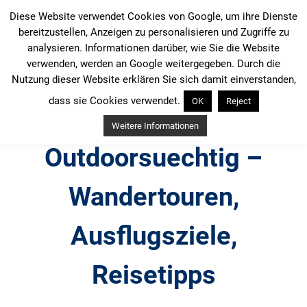
Zum
Diese Website verwendet Cookies von Google, um ihre Dienste
Inhalt
bereitzustellen, Anzeigen zu personalisieren und Zugriffe zu
springen
analysieren. Informationen darüber, wie Sie die Website
verwenden, werden an Google weitergegeben. Durch die
Nutzung dieser Website erklären Sie sich damit einverstanden,
dass sie Cookies verwendet.
OK
Reject
Weitere Informationen
Outdoorsuechtig –
Wandertouren,
Ausflugsziele,
Reisetipps
Outdoor, Wandertouren, Ausflugsziele, Reisetipps,