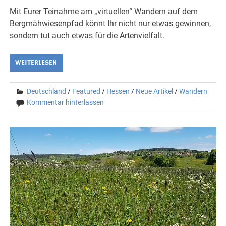
Mit Eurer Teinahme am „virtuellen“ Wandern auf dem
Bergmähwiesenpfad könnt Ihr nicht nur etwas gewinnen,
sondern tut auch etwas für die Artenvielfalt.
WEITERLESEN
Deutschland
/
Featured
/
Hessen
/
Neue Artikel
/
Wandern
Kommentar hinterlassen