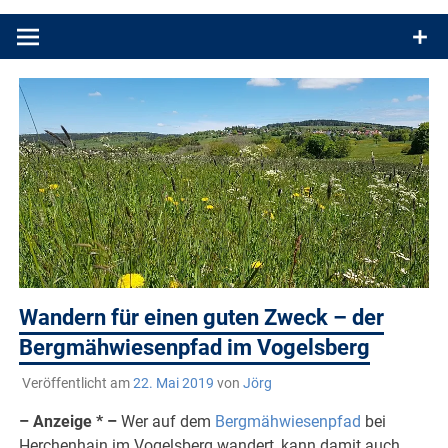
Produkttests und Buchrezensionen. Ein Blog für alle, die gern
draußen sind. In Deutschland und überall!
Wandern für einen guten Zweck – der
Bergmähwiesenpfad im Vogelsberg
Veröffentlicht am
22. Mai 2019
von
Jörg
– Anzeige * –
Wer auf dem
Bergmähwiesenpfad
bei
Herchenhain im Vogelsberg wandert, kann damit auch