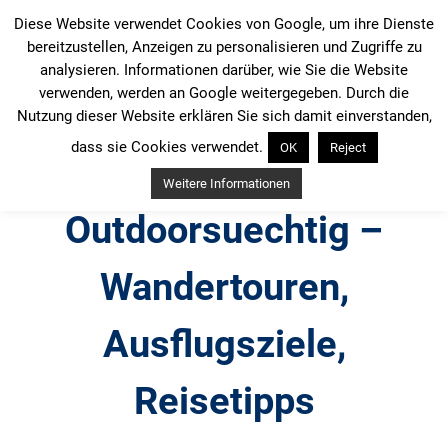
Zum
Diese Website verwendet Cookies von Google, um ihre Dienste
Inhalt
bereitzustellen, Anzeigen zu personalisieren und Zugriffe zu
springen
analysieren. Informationen darüber, wie Sie die Website
verwenden, werden an Google weitergegeben. Durch die
Nutzung dieser Website erklären Sie sich damit einverstanden,
dass sie Cookies verwendet.
OK
Reject
Weitere Informationen
Outdoorsuechtig –
Wandertouren,
Ausflugsziele,
Reisetipps
Outdoor, Wandertouren, Ausflugsziele, Reisetipps,