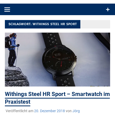
Produkttests und Buchrezensionen. Ein Blog für alle, die gern
draußen sind. In Deutschland und überall!
SCHLAGWORT:
WITHINGS STEEL HR SPORT
Withings Steel HR Sport – Smartwatch im
Praxistest
Veröffentlicht am
20. Dezember 2018
von
Jörg