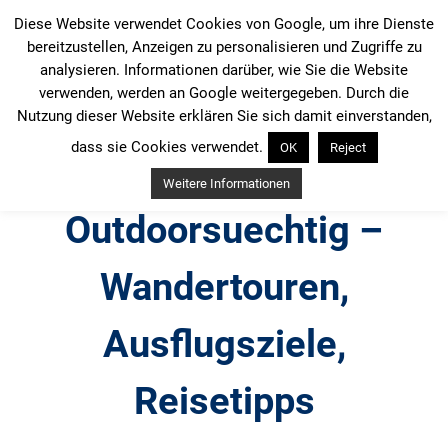
Zum
Diese Website verwendet Cookies von Google, um ihre Dienste
Inhalt
bereitzustellen, Anzeigen zu personalisieren und Zugriffe zu
springen
analysieren. Informationen darüber, wie Sie die Website
verwenden, werden an Google weitergegeben. Durch die
Nutzung dieser Website erklären Sie sich damit einverstanden,
dass sie Cookies verwendet.
OK
Reject
Weitere Informationen
Outdoorsuechtig –
Wandertouren,
Ausflugsziele,
Reisetipps
Outdoor, Wandertouren, Ausflugsziele, Reisetipps,