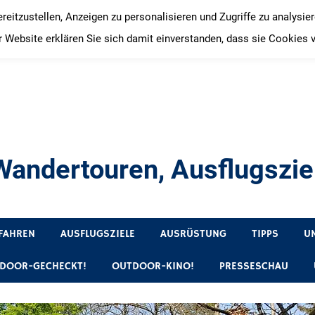
itzustellen, Anzeigen zu personalisieren und Zugriffe zu analysie
 Website erklären Sie sich damit einverstanden, dass sie Cookies 
andertouren, Ausflugsziel
, Produkttests und Buchrezensionen. Ein Blog für alle, die gern 
FAHREN
AUSFLUGSZIELE
AUSRÜSTUNG
TIPPS
U
DOOR-GECHECKT!
OUTDOOR-KINO!
PRESSESCHAU