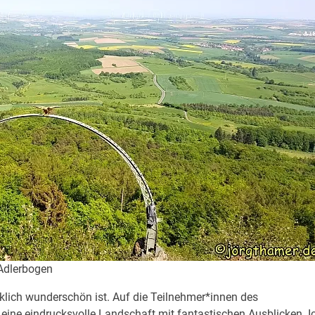
Adlerbogen
lich wunderschön ist. Auf die Teilnehmer*innen des
ne eindrucksvolle Landschaft mit fantastischen Ausblicken. I