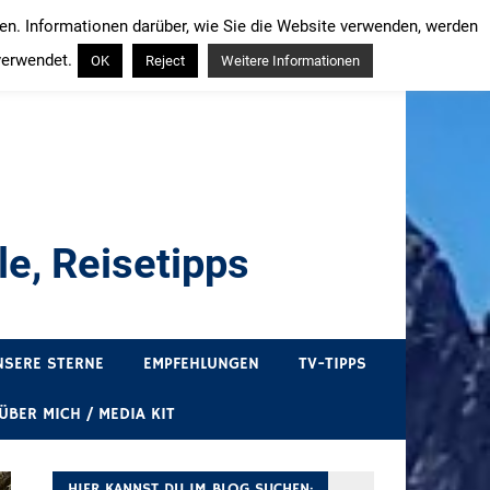
ren. Informationen darüber, wie Sie die Website verwenden, werden
verwendet.
OK
Reject
Weitere Informationen
e, Reisetipps
draußen sind. In Deutschland und überall!
NSERE STERNE
EMPFEHLUNGEN
TV-TIPPS
ÜBER MICH / MEDIA KIT
HIER KANNST DU IM BLOG SUCHEN: