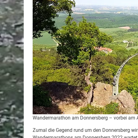
Wandermarathon am Donnersberg – vorbei am 
Zumal die Gegend rund um den Donnersberg wirk
Wandermarathons am Donnersberg 2022 wartet ei