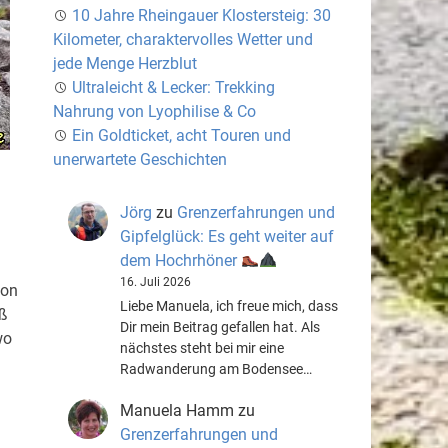
10 Jahre Rheingauer Klostersteig: 30
Kilometer, charaktervolles Wetter und
jede Menge Herzblut
Ultraleicht & Lecker: Trekking
Nahrung von Lyophilise & Co
Ein Goldticket, acht Touren und
unerwartete Geschichten
Jörg
zu
Grenzerfahrungen und
Gipfelglück: Es geht weiter auf
dem Hochrhöner
16. Juli 2026
von
Liebe Manuela, ich freue mich, dass
äß
Dir mein Beitrag gefallen hat. Als
wo
nächstes steht bei mir eine
Radwanderung am Bodensee…
n
Manuela Hamm
zu
Grenzerfahrungen und