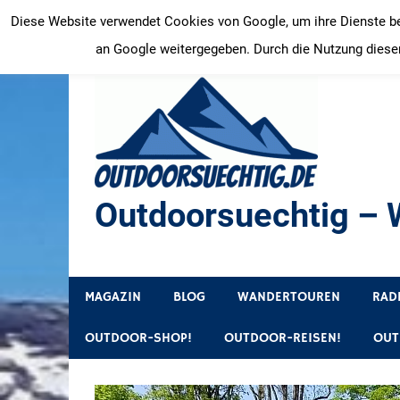
Zum
Diese Website verwendet Cookies von Google, um ihre Dienste bere
Inhalt
an Google weitergegeben. Durch die Nutzung dieser
springen
Outdoorsuechtig – W
Outdoor, Wandertouren, Ausflugsziele, Reisetipps
MAGAZIN
BLOG
WANDERTOUREN
RAD
OUTDOOR-SHOP!
OUTDOOR-REISEN!
OUT