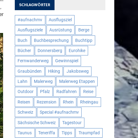
SCHLAGWÖRTER
,
er
#aufnachmv
Ausflugsziel
Ausflugsziele
Ausrüstung
Berge
Buch
Buchbesprechung
Buchtipp
Bücher
Donnersberg
Eurohike
Fernwanderweg
Gewinnspiel
Graubünden
Hiking
Jakobsweg
Lahn
Malerweg
Malerweg Etappen
Outdoor
Pfalz
Radfahren
Reise
Reisen
Rezension
Rhein
Rheingau
Schweiz
Special #aufnachmv
Sächsische Schweiz
Tagestour
Taunus
Teneriffa
Tipps
Traumpfad