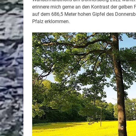
erinnere mich gerne an den Kontrast der gelben 
auf dem 686,5 Meter hohen Gipfel des Donnersbe
Pfalz erklommen.