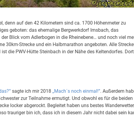
el, denn auf den 42 Kilometern sind ca. 1700 Höhenmeter zu
niges geboten: das ehemalige Bergwerkdorf Imsbach, das
nd der Blick vom Adlerbogen in die Rheinebene… und noch viel me
ne 30km-Strecke und ein Halbmarathon angeboten. Alle Streck
 ist die PWV-Hütte Steinbach in der Nähe des Keltendorfes. Dort
das?“
sagte ich mir 2018
„Mach´s noch einmal!“
. Außerdem hab
chwester zur Teilnahme ermutigt. Und obwohl es für die beiden
ecke locker abgerockt. Begleitet haben uns bestes Wanderwetter
 trauriger bin ich, dass ich in diesem Jahr nicht dabei sein ka