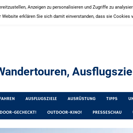
itzustellen, Anzeigen zu personalisieren und Zugriffe zu analysie
 Website erklären Sie sich damit einverstanden, dass sie Cookies 
andertouren, Ausflugsziel
, Produkttests und Buchrezensionen. Ein Blog für alle, die gern 
FAHREN
AUSFLUGSZIELE
AUSRÜSTUNG
TIPPS
U
DOOR-GECHECKT!
OUTDOOR-KINO!
PRESSESCHAU