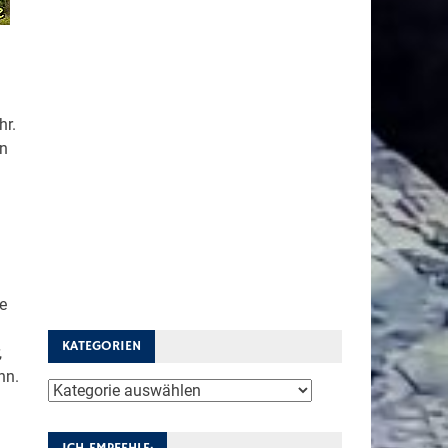
hr.
en
e
KATEGORIEN
,
nn.
Kategorien
ICH EMPFEHLE: