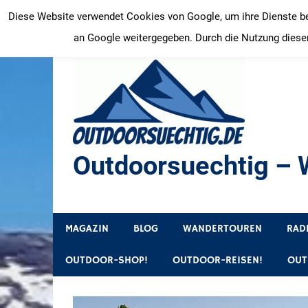
Zum
Diese Website verwendet Cookies von Google, um ihre Dienste bere
Inhalt
an Google weitergegeben. Durch die Nutzung dieser
springen
Outdoorsuechtig – W
Outdoor, Wandertouren, Ausflugsziele, Reisetipps
MAGAZIN
BLOG
WANDERTOUREN
RAD
OUTDOOR-SHOP!
OUTDOOR-REISEN!
OUT