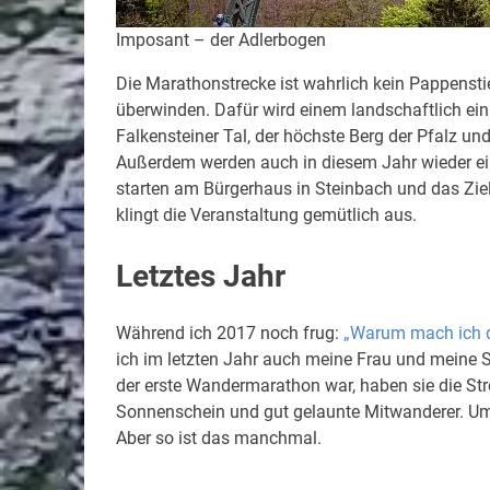
Imposant – der Adlerbogen
Die Marathonstrecke ist wahrlich kein Pappensti
überwinden. Dafür wird einem landschaftlich ei
Falkensteiner Tal, der höchste Berg der Pfalz u
Außerdem werden auch in diesem Jahr wieder ei
starten am Bürgerhaus in Steinbach und das Ziel
klingt die Veranstaltung gemütlich aus.
Letztes Jahr
Während ich 2017 noch frug:
„Warum mach ich 
ich im letzten Jahr auch meine Frau und meine S
der erste Wandermarathon war, haben sie die Str
Sonnenschein und gut gelaunte Mitwanderer. Umso
Aber so ist das manchmal.