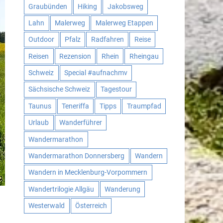
Graubünden
Hiking
Jakobsweg
Lahn
Malerweg
Malerweg Etappen
Outdoor
Pfalz
Radfahren
Reise
Reisen
Rezension
Rhein
Rheingau
Schweiz
Special #aufnachmv
Sächsische Schweiz
Tagestour
Taunus
Teneriffa
Tipps
Traumpfad
Urlaub
Wanderführer
Wandermarathon
Wandermarathon Donnersberg
Wandern
Wandern in Mecklenburg-Vorpommern
Wandertrilogie Allgäu
Wanderung
Westerwald
Österreich