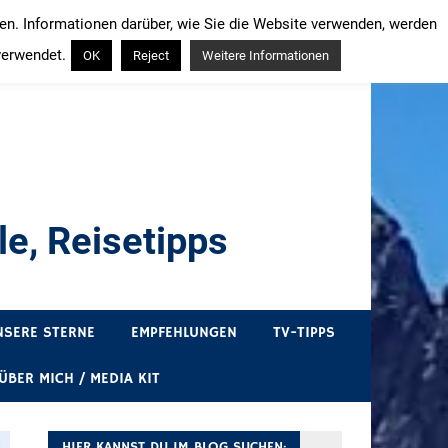
ren. Informationen darüber, wie Sie die Website verwenden, werden
verwendet.
OK
Reject
Weitere Informationen
e, Reisetipps
draußen sind. In Deutschland und überall!
NSERE STERNE
EMPFEHLUNGEN
TV-TIPPS
ÜBER MICH / MEDIA KIT
HIER KANNST DU IM BLOG SUCHEN: