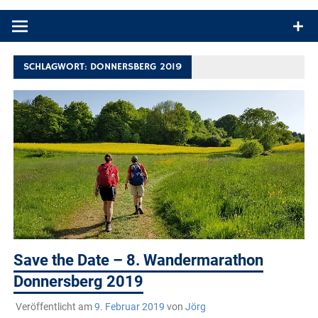
Produkttests und Buchrezensionen. Ein Blog für alle, die gern
draußen sind. In Deutschland und überall!
SCHLAGWORT:
DONNERSBERG 2019
Save the Date – 8. Wandermarathon
Donnersberg 2019
Veröffentlicht am
9. Februar 2019
von
Jörg