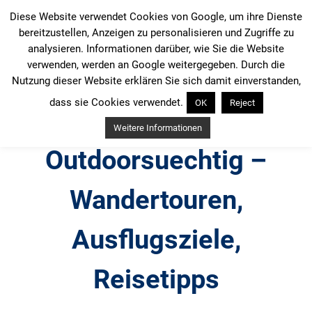
Zum
Diese Website verwendet Cookies von Google, um ihre Dienste
Inhalt
bereitzustellen, Anzeigen zu personalisieren und Zugriffe zu
springen
analysieren. Informationen darüber, wie Sie die Website
verwenden, werden an Google weitergegeben. Durch die
Nutzung dieser Website erklären Sie sich damit einverstanden,
dass sie Cookies verwendet.
OK
Reject
Weitere Informationen
Outdoorsuechtig –
Wandertouren,
Ausflugsziele,
Reisetipps
Outdoor, Wandertouren, Ausflugsziele, Reisetipps,