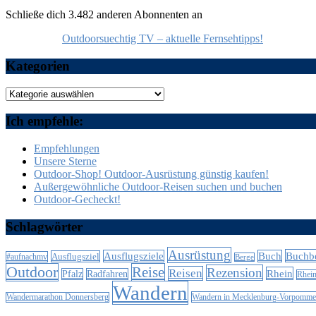
Schließe dich 3.482 anderen Abonnenten an
Outdoorsuechtig TV – aktuelle Fernsehtipps!
Kategorien
Kategorien
Ich empfehle:
Empfehlungen
Unsere Sterne
Outdoor-Shop! Outdoor-Ausrüstung günstig kaufen!
Außergewöhnliche Outdoor-Reisen suchen und buchen
Outdoor-Gecheckt!
Schlagwörter
Ausrüstung
Buchb
Ausflugsziele
Buch
Ausflugsziel
#aufnachmv
Berge
Outdoor
Reise
Rezension
Reisen
Rhein
Pfalz
Radfahren
Rhei
Wandern
Wandern in Mecklenburg-Vorpomme
Wandermarathon Donnersberg