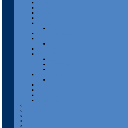
Franken
Fränkische Schweiz
Hamburg
Harz
Hessen
Lahn
Mecklenburg-Vorpommern
Pfalz
Pfälzer Wald
Rheingau
Rhein-Mosel-Eifel
Rheinsteig
Traumpfade
Traumschleifen
Saar-Hunsrück
Traumschleifen
Sächsische Schweiz
Taunus
Westerwald
Solling-Vogler
Luxemburg
Österreich
Rumänien
Schweiz
Spanien