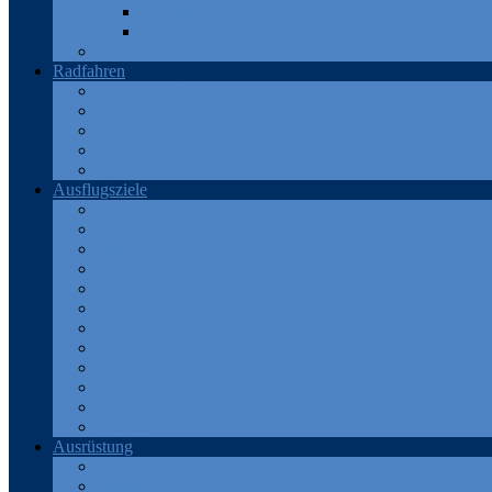
Teneriffa
Katalonien
Türkei
Radfahren
Deutschland
Frankreich
Österreich
Schweiz
Spanien
Ausflugsziele
Eifel
Frankreich
Harz
Odenwald
Rhein
Ruhr
Schweiz
Spanien
Teneriffa
Thüringen
Türkei
Westerwald
Ausrüstung
Android Apps
Bekleidung