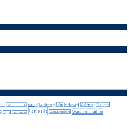
iel
Graubünden
Malerweg Etappen
Lahn
Jakobsweg
Malerweg
Hiking
Urlaub
Wandermarathon
Wanderführer
a
Tipps
Traumpfad