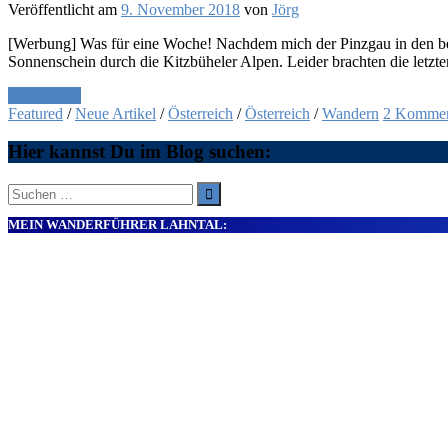
Veröffentlicht am
9. November 2018
von
Jörg
[Werbung] Was für eine Woche! Nachdem mich der Pinzgau in den beid
Sonnenschein durch die Kitzbüheler Alpen. Leider brachten die letz
Weiterlesen
Featured
/
Neue Artikel
/
Österreich
/
Österreich
/
Wandern
2 Kommen
Hier kannst Du im Blog suchen:
Suche
nach:
MEIN WANDERFÜHRER LAHNTAL: