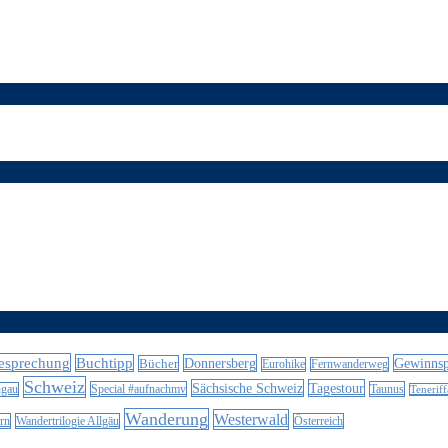
esprechung
Buchtipp
Donnersberg
Gewinnsp
Bücher
Eurohike
Fernwanderweg
Schweiz
Sächsische Schweiz
Tagestour
Special #aufnachmv
Taunus
ngau
Teneriff
Wanderung
Westerwald
rn
Wandertrilogie Allgäu
Österreich