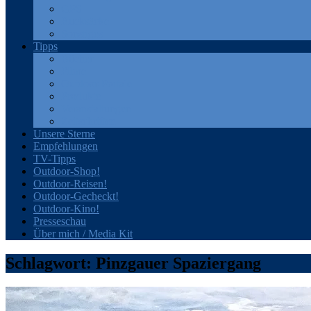
GPS
Rucksäcke
Sonstiges
Tipps
Bücher
Filme
Outdoor-Portale
Produkte
Veranstaltungen
Zeitschriften
Unsere Sterne
Empfehlungen
TV-Tipps
Outdoor-Shop!
Outdoor-Reisen!
Outdoor-Gecheckt!
Outdoor-Kino!
Presseschau
Über mich / Media Kit
Schlagwort:
Pinzgauer Spaziergang