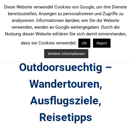
Zum
Diese Website verwendet Cookies von Google, um ihre Dienste
Inhalt
bereitzustellen, Anzeigen zu personalisieren und Zugriffe zu
springen
analysieren. Informationen darüber, wie Sie die Website
verwenden, werden an Google weitergegeben. Durch die
Nutzung dieser Website erklären Sie sich damit einverstanden,
dass sie Cookies verwendet.
OK
Reject
Weitere Informationen
Outdoorsuechtig –
Wandertouren,
Ausflugsziele,
Reisetipps
Outdoor, Wandertouren, Ausflugsziele, Reisetipps,