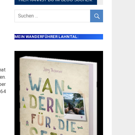
MEIN WANDERFÜHRER LAHNTAL:
hat
en.
ber
 64