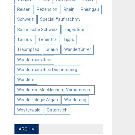
Reisen
Rezension
Rhein
Rheingau
Schweiz
Special #aufnachmv
Sächsische Schweiz
Tagestour
Taunus
Teneriffa
Tipps
Traumpfad
Urlaub
Wanderführer
Wandermarathon
Wandermarathon Donnersberg
Wandern
Wandern in Mecklenburg-Vorpommern
Wandertrilogie Allgäu
Wanderung
Westerwald
Österreich
ARCHIV