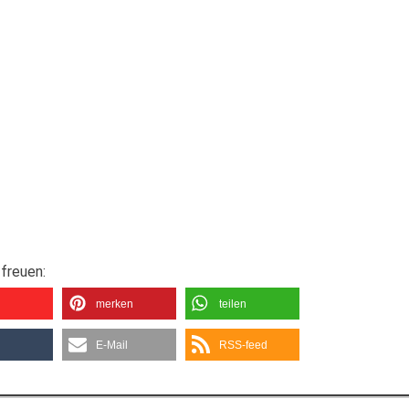
freuen:
merken
teilen
E-Mail
RSS-feed