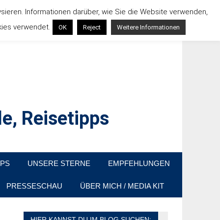
ysieren. Informationen darüber, wie Sie die Website verwenden,
kies verwendet.
OK
Reject
Weitere Informationen
e, Reisetipps
raußen sind. In Deutschland und überall!
PPS
UNSERE STERNE
EMPFEHLUNGEN
PRESSESCHAU
ÜBER MICH / MEDIA KIT
HIER KANNST DU IM BLOG SUCHEN: