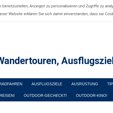
ereitzustellen, Anzeigen zu personalisieren und Zugriffe zu anal
ser Website erklären Sie sich damit einverstanden, dass sie Coo
andertouren, Ausflugsziel
, Produkttests und Buchrezensionen. Ein Blog für alle, die gern d
RADFAHREN
AUSFLUGSZIELE
AUSRÜSTUNG
TI
REISEN!
OUTDOOR-GECHECKT!
OUTDOOR-KINO!