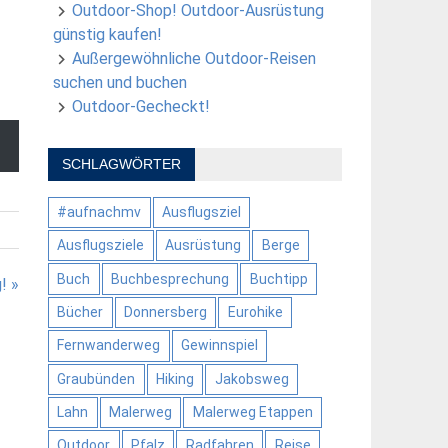
Outdoor-Shop! Outdoor-Ausrüstung
günstig kaufen!
Außergewöhnliche Outdoor-Reisen
suchen und buchen
Outdoor-Gecheckt!
SCHLAGWÖRTER
#aufnachmv
Ausflugsziel
Ausflugsziele
Ausrüstung
Berge
Buch
Buchbesprechung
Buchtipp
! »
Bücher
Donnersberg
Eurohike
Fernwanderweg
Gewinnspiel
Graubünden
Hiking
Jakobsweg
Lahn
Malerweg
Malerweg Etappen
Outdoor
Pfalz
Radfahren
Reise