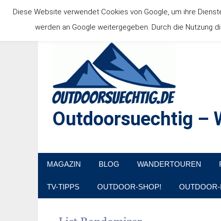
Zum
Diese Website verwendet Cookies von Google, um ihre Dienste b
Inhalt
werden an Google weitergegeben. Durch die Nutzung die
springen
Outdoorsuechtig – W
Outdoor, Wandertouren, Ausflugsziele, Reisetipps
MAGAZIN
BLOG
WANDERTOUREN
TV-TIPPS
OUTDOOR-SHOP!
OUTDOOR-